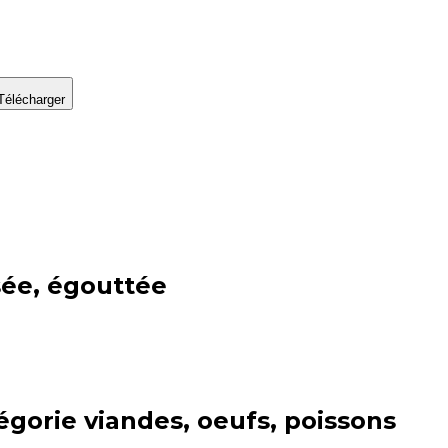
Télécharger
isée, égouttée
égorie
viandes, oeufs, poissons