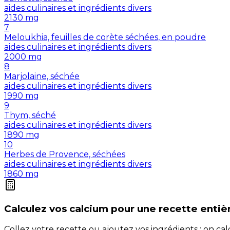
aides culinaires et ingrédients divers
2130
mg
7
Meloukhia, feuilles de corète séchées, en poudre
aides culinaires et ingrédients divers
2000
mg
8
Marjolaine, séchée
aides culinaires et ingrédients divers
1990
mg
9
Thym, séché
aides culinaires et ingrédients divers
1890
mg
10
Herbes de Provence, séchées
aides culinaires et ingrédients divers
1860
mg
Calculez vos
calcium
pour une recette entiè
Collez votre recette ou ajoutez vos ingrédients : on c