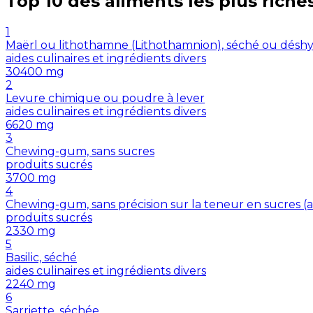
Top 10 des aliments les plus riche
1
Maërl ou lithothamne (Lithothamnion), séché ou désh
aides culinaires et ingrédients divers
30400
mg
2
Levure chimique ou poudre à lever
aides culinaires et ingrédients divers
6620
mg
3
Chewing-gum, sans sucres
produits sucrés
3700
mg
4
Chewing-gum, sans précision sur la teneur en sucres 
produits sucrés
2330
mg
5
Basilic, séché
aides culinaires et ingrédients divers
2240
mg
6
Sarriette, séchée