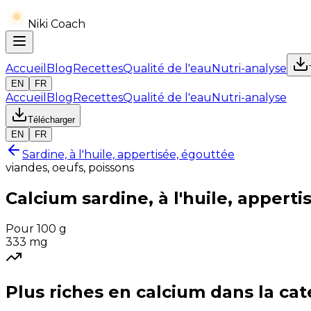
Niki Coach
Accueil
Blog
Recettes
Qualité de l'eau
Nutri-analyse
EN
FR
Accueil
Blog
Recettes
Qualité de l'eau
Nutri-analyse
Télécharger
EN
FR
Sardine, à l'huile, appertisée, égouttée
viandes, oeufs, poissons
Calcium
sardine, à l'huile, appert
Pour 100 g
333
mg
Plus riches en
calcium
dans la cat