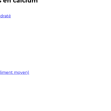
s en
calcium
ydraté
(aliment moyen)