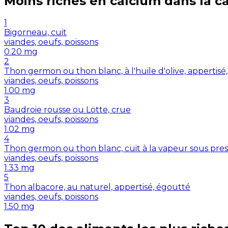
Moins riches en
calcium
dans la c
1
Bigorneau, cuit
viandes, oeufs, poissons
0.20
mg
2
Thon germon ou thon blanc, à l'huile d'olive, appertisé
viandes, oeufs, poissons
1.00
mg
3
Baudroie rousse ou Lotte, crue
viandes, oeufs, poissons
1.02
mg
4
Thon germon ou thon blanc, cuit à la vapeur sous pres
viandes, oeufs, poissons
1.33
mg
5
Thon albacore, au naturel, appertisé, égoutté
viandes, oeufs, poissons
1.50
mg