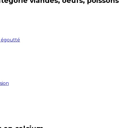
atégorie
viandes, oeufs, poissons
, égoutté
sion