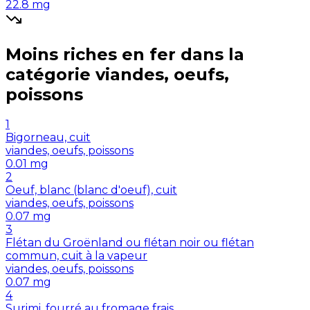
22.8
mg
Moins riches en
fer
dans la
catégorie
viandes, oeufs,
poissons
1
Bigorneau, cuit
viandes, oeufs, poissons
0.01
mg
2
Oeuf, blanc (blanc d'oeuf), cuit
viandes, oeufs, poissons
0.07
mg
3
Flétan du Groënland ou flétan noir ou flétan
commun, cuit à la vapeur
viandes, oeufs, poissons
0.07
mg
4
Surimi, fourré au fromage frais