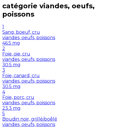
catégorie
viandes, oeufs,
poissons
1
Sang, boeuf, cru
viandes, oeufs, poissons
46.5
mg
2
Foie, oie, cru
viandes, oeufs, poissons
30.5
mg
3
Foie, canard, cru
viandes, oeufs, poissons
30.5
mg
4
Foie, porc, cru
viandes, oeufs, poissons
23.3
mg
5
Boudin noir, grillé/poêlé
viandes, oeufs, poissons