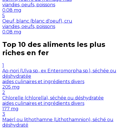
viandes, oeufs, poissons
0.08
mg
5
Oeuf, blanc (blanc d'oeuf), cru
viandes, oeufs, poissons
0.08
mg
Top 10 des aliments les plus
riches en
fer
1
Ao-nori (Ulva sp., ex Enteromorpha sp.), séchée ou
déshydratée
aides culinaires et ingrédients divers
205
mg
2
Chlorelle (chlorella), séchée ou déshydratée
aides culinaires et ingrédients divers
177
mg
3
Maërl ou lithothamne (Lithothamnion), séché ou
déshydraté