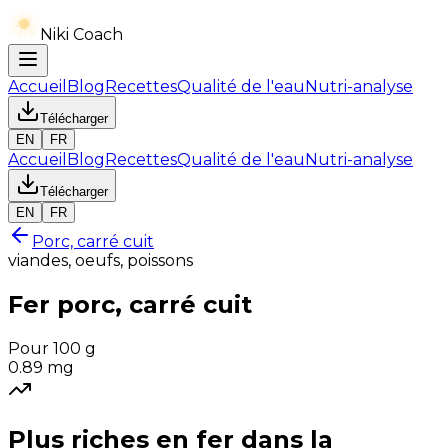
Niki Coach
Accueil
Blog
Recettes
Qualité de l'eau
Nutri-analyse
Télécharger
EN
FR
Accueil
Blog
Recettes
Qualité de l'eau
Nutri-analyse
Télécharger
EN
FR
Porc, carré cuit
viandes, oeufs, poissons
Fer
porc, carré cuit
Pour 100 g
0.89
mg
Plus riches en
fer
dans la