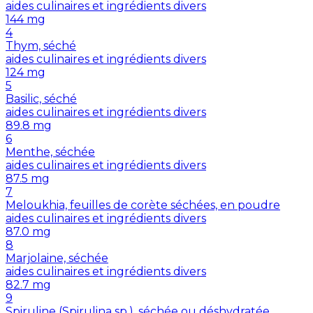
aides culinaires et ingrédients divers
144
mg
4
Thym, séché
aides culinaires et ingrédients divers
124
mg
5
Basilic, séché
aides culinaires et ingrédients divers
89.8
mg
6
Menthe, séchée
aides culinaires et ingrédients divers
87.5
mg
7
Meloukhia, feuilles de corète séchées, en poudre
aides culinaires et ingrédients divers
87.0
mg
8
Marjolaine, séchée
aides culinaires et ingrédients divers
82.7
mg
9
Spiruline (Spirulina sp.), séchée ou déshydratée