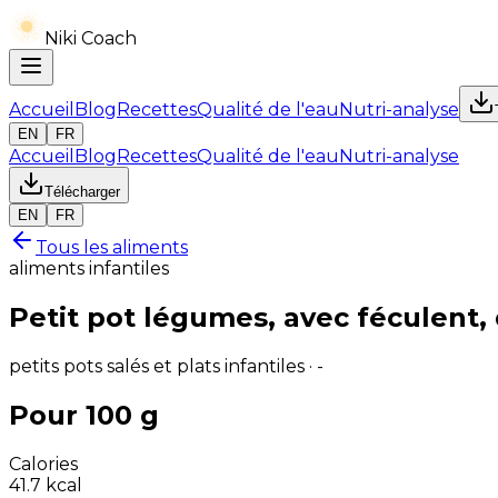
Niki Coach
Accueil
Blog
Recettes
Qualité de l'eau
Nutri-analyse
EN
FR
Accueil
Blog
Recettes
Qualité de l'eau
Nutri-analyse
Télécharger
EN
FR
Tous les aliments
aliments infantiles
Petit pot légumes, avec féculent,
petits pots salés et plats infantiles · -
Pour 100 g
Calories
41.7
kcal