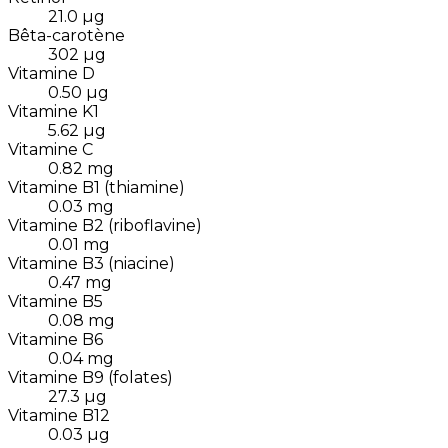
21.0
µg
Bêta-carotène
302
µg
Vitamine D
0.50
µg
Vitamine K1
5.62
µg
Vitamine C
0.82
mg
Vitamine B1 (thiamine)
0.03
mg
Vitamine B2 (riboflavine)
0.01
mg
Vitamine B3 (niacine)
0.47
mg
Vitamine B5
0.08
mg
Vitamine B6
0.04
mg
Vitamine B9 (folates)
27.3
µg
Vitamine B12
0.03
µg