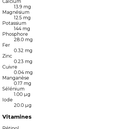
Calcium
13.9
mg
Magnésium
12.5
mg
Potassium
144
mg
Phosphore
28.0
mg
Fer
0.32
mg
Zinc
0.23
mg
Cuivre
0.04
mg
Manganèse
0.17
mg
Sélénium
1.00
µg
Iode
20.0
µg
Vitamines
Rétinol