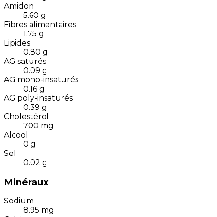
Amidon
5.60
g
Fibres alimentaires
1.75
g
Lipides
0.80
g
AG saturés
0.09
g
AG mono-insaturés
0.16
g
AG poly-insaturés
0.39
g
Cholestérol
700
mg
Alcool
0
g
Sel
0.02
g
Minéraux
Sodium
8.95
mg