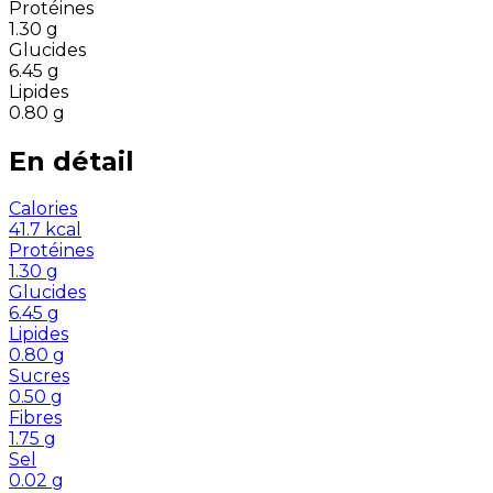
Protéines
1.30
g
Glucides
6.45
g
Lipides
0.80
g
En détail
Calories
41.7
kcal
Protéines
1.30
g
Glucides
6.45
g
Lipides
0.80
g
Sucres
0.50
g
Fibres
1.75
g
Sel
0.02
g