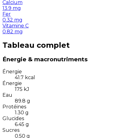
Calcium
13.9
mg
Fer
0.32
mg
Vitamine C
0.82
mg
Tableau complet
Énergie & macronutriments
Énergie
41.7
kcal
Énergie
175
kJ
Eau
89.8
g
Protéines
1.30
g
Glucides
6.45
g
Sucres
0.50
g