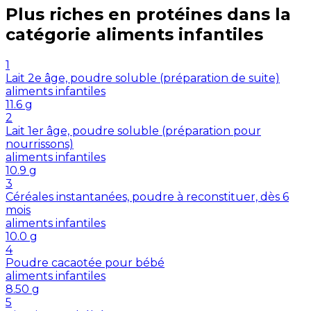
Plus riches en
protéines
dans la
catégorie
aliments infantiles
1
Lait 2e âge, poudre soluble (préparation de suite)
aliments infantiles
11.6
g
2
Lait 1er âge, poudre soluble (préparation pour
nourrissons)
aliments infantiles
10.9
g
3
Céréales instantanées, poudre à reconstituer, dès 6
mois
aliments infantiles
10.0
g
4
Poudre cacaotée pour bébé
aliments infantiles
8.50
g
5