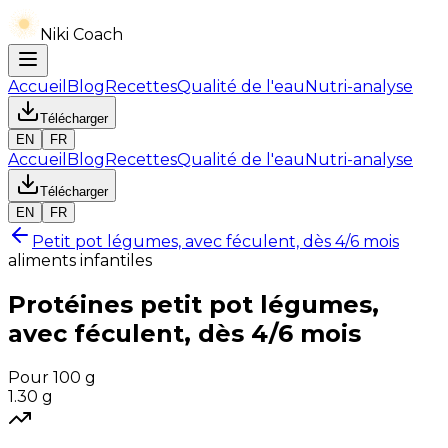
Niki Coach
Accueil
Blog
Recettes
Qualité de l'eau
Nutri-analyse
Télécharger
EN
FR
Accueil
Blog
Recettes
Qualité de l'eau
Nutri-analyse
Télécharger
EN
FR
Petit pot légumes, avec féculent, dès 4/6 mois
aliments infantiles
Protéines
petit pot légumes,
avec féculent, dès 4/6 mois
Pour 100 g
1.30
g