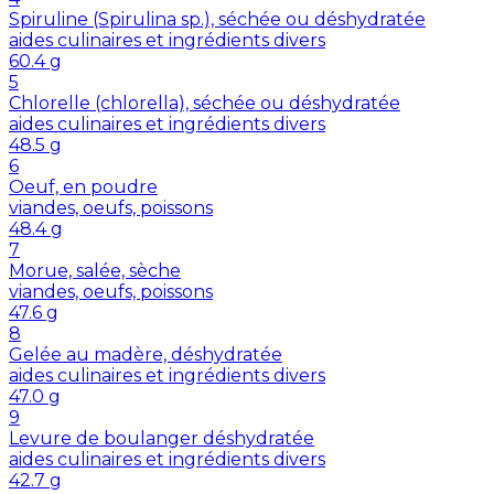
Spiruline (Spirulina sp.), séchée ou déshydratée
aides culinaires et ingrédients divers
60.4
g
5
Chlorelle (chlorella), séchée ou déshydratée
aides culinaires et ingrédients divers
48.5
g
6
Oeuf, en poudre
viandes, oeufs, poissons
48.4
g
7
Morue, salée, sèche
viandes, oeufs, poissons
47.6
g
8
Gelée au madère, déshydratée
aides culinaires et ingrédients divers
47.0
g
9
Levure de boulanger déshydratée
aides culinaires et ingrédients divers
42.7
g