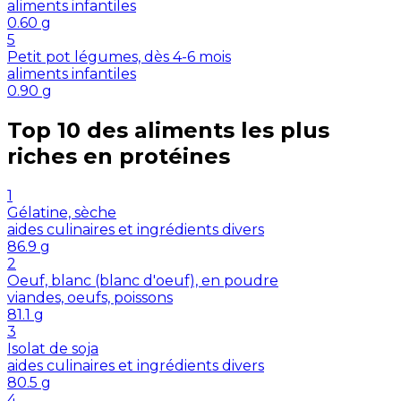
aliments infantiles
0.60
g
5
Petit pot légumes, dès 4-6 mois
aliments infantiles
0.90
g
Top 10 des aliments les plus
riches en
protéines
1
Gélatine, sèche
aides culinaires et ingrédients divers
86.9
g
2
Oeuf, blanc (blanc d'oeuf), en poudre
viandes, oeufs, poissons
81.1
g
3
Isolat de soja
aides culinaires et ingrédients divers
80.5
g
4