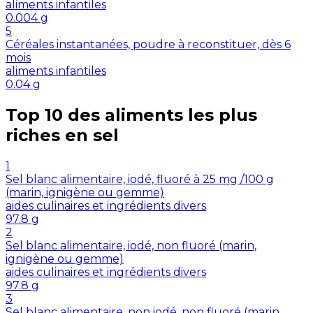
aliments infantiles
0.004
g
5
Céréales instantanées, poudre à reconstituer, dès 6
mois
aliments infantiles
0.04
g
Top 10 des aliments les plus
riches en
sel
1
Sel blanc alimentaire, iodé, fluoré à 25 mg /100 g
(marin, ignigène ou gemme)
aides culinaires et ingrédients divers
97.8
g
2
Sel blanc alimentaire, iodé, non fluoré (marin,
ignigène ou gemme)
aides culinaires et ingrédients divers
97.8
g
3
Sel blanc alimentaire, non iodé, non fluoré (marin,