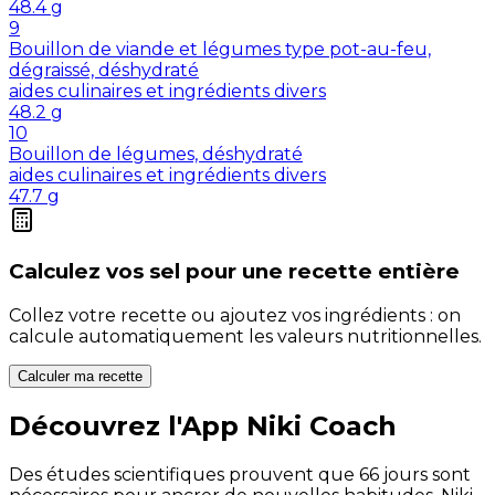
48.4
g
9
Bouillon de viande et légumes type pot-au-feu,
dégraissé, déshydraté
aides culinaires et ingrédients divers
48.2
g
10
Bouillon de légumes, déshydraté
aides culinaires et ingrédients divers
47.7
g
Calculez vos
sel
pour une recette entière
Collez votre recette ou ajoutez vos ingrédients : on
calcule automatiquement les valeurs nutritionnelles.
Calculer ma recette
Découvrez l'App Niki Coach
Des études scientifiques prouvent que 66 jours sont