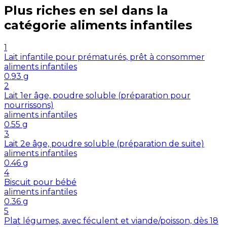
Plus riches en
sel
dans la
catégorie
aliments infantiles
1
Lait infantile pour prématurés, prêt à consommer
aliments infantiles
0.93
g
2
Lait 1er âge, poudre soluble (préparation pour
nourrissons)
aliments infantiles
0.55
g
3
Lait 2e âge, poudre soluble (préparation de suite)
aliments infantiles
0.46
g
4
Biscuit pour bébé
aliments infantiles
0.36
g
5
Plat légumes, avec féculent et viande/poisson, dès 18