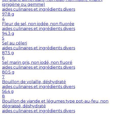
ignigène ou gemme)
aides culinaires et ingrédients divers
97.8
g
4
Fleur de sel, non iodée, non fluorée
aides culinaires et ingrédients divers
94.3
g
5
Sel au céleri
aides culinaires et ingrédients divers
87.5
g
6
Sel marin gris, non iodé, non fluoré
aides culinaires et ingrédients divers
80.5
g
7
Bouillon de volaille, déshydraté
aides culinaires et ingrédients divers
56.4
g
8
Bouillon de viande et légumes type pot-au-feu, non
dégraissé, déshydraté
aides culinaires et ingrédients divers