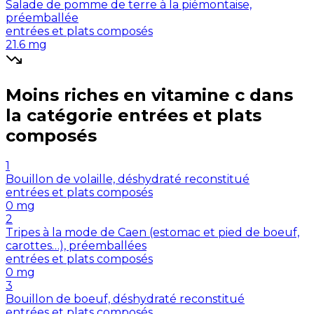
Salade de pomme de terre à la piémontaise,
préemballée
entrées et plats composés
21.6
mg
Moins riches en
vitamine c
dans
la catégorie
entrées et plats
composés
1
Bouillon de volaille, déshydraté reconstitué
entrées et plats composés
0
mg
2
Tripes à la mode de Caen (estomac et pied de boeuf,
carottes…), préemballées
entrées et plats composés
0
mg
3
Bouillon de boeuf, déshydraté reconstitué
entrées et plats composés