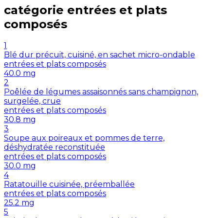
catégorie
entrées et plats
composés
1
Blé dur précuit, cuisiné, en sachet micro-ondable
entrées et plats composés
40.0
mg
2
Poêlée de légumes assaisonnés sans champignon,
surgelée, crue
entrées et plats composés
30.8
mg
3
Soupe aux poireaux et pommes de terre,
déshydratée reconstituée
entrées et plats composés
30.0
mg
4
Ratatouille cuisinée, préemballée
entrées et plats composés
25.2
mg
5