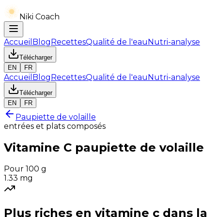
Niki Coach
Accueil
Blog
Recettes
Qualité de l'eau
Nutri-analyse
Télécharger
EN
FR
Accueil
Blog
Recettes
Qualité de l'eau
Nutri-analyse
Télécharger
EN
FR
Paupiette de volaille
entrées et plats composés
Vitamine C
paupiette de volaille
Pour 100 g
1.33
mg
Plus riches en
vitamine c
dans la