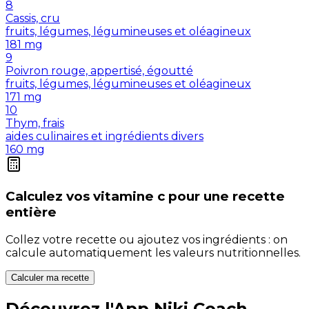
8
Cassis, cru
fruits, légumes, légumineuses et oléagineux
181
mg
9
Poivron rouge, appertisé, égoutté
fruits, légumes, légumineuses et oléagineux
171
mg
10
Thym, frais
aides culinaires et ingrédients divers
160
mg
Calculez vos
vitamine c
pour une recette
entière
Collez votre recette ou ajoutez vos ingrédients : on
calcule automatiquement les valeurs nutritionnelles.
Calculer ma recette
Découvrez l'App Niki Coach