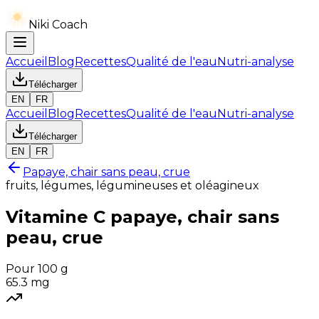
Niki Coach
Accueil
Blog
Recettes
Qualité de l'eau
Nutri-analyse
Télécharger
EN
FR
Accueil
Blog
Recettes
Qualité de l'eau
Nutri-analyse
Télécharger
EN
FR
Papaye, chair sans peau, crue
fruits, légumes, légumineuses et oléagineux
Vitamine C
papaye, chair sans
peau, crue
Pour 100 g
65.3
mg