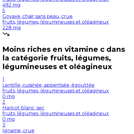
492
mg
5
Goyave, chair sans peau, crue
fruits, légumes, légumineuses et oléagineux
228
mg
Moins riches en
vitamine c
dans
la catégorie
fruits, légumes,
légumineuses et oléagineux
1
Lentille, cuisinée, appertisée, égouttée
fruits, légumes, légumineuses et oléagineux
0
mg
2
Haricot blanc, sec
fruits, légumes, légumineuses et oléagineux
0
mg
3
Igname, crue