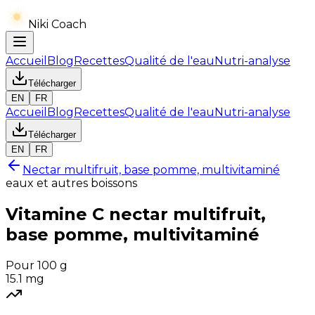
Niki Coach
Accueil
Blog
Recettes
Qualité de l'eau
Nutri-analyse
Télécharger
EN
FR
Accueil
Blog
Recettes
Qualité de l'eau
Nutri-analyse
Télécharger
EN
FR
Nectar multifruit, base pomme, multivitaminé
eaux et autres boissons
Vitamine C
nectar multifruit,
base pomme, multivitaminé
Pour 100 g
15.1
mg