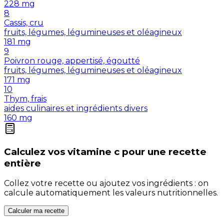
228
mg
8
Cassis, cru
fruits, légumes, légumineuses et oléagineux
181
mg
9
Poivron rouge, appertisé, égoutté
fruits, légumes, légumineuses et oléagineux
171
mg
10
Thym, frais
aides culinaires et ingrédients divers
160
mg
Calculez vos
vitamine c
pour une recette
entière
Collez votre recette ou ajoutez vos ingrédients : on
calcule automatiquement les valeurs nutritionnelles.
Calculer ma recette