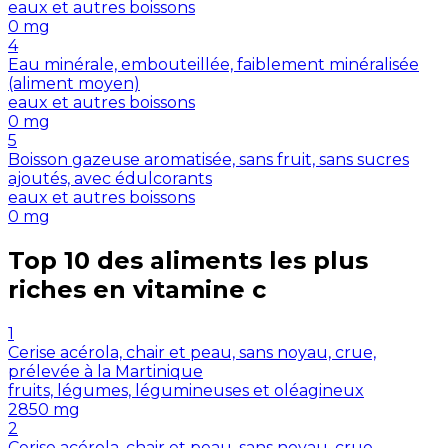
eaux et autres boissons
0
mg
4
Eau minérale, embouteillée, faiblement minéralisée
(aliment moyen)
eaux et autres boissons
0
mg
5
Boisson gazeuse aromatisée, sans fruit, sans sucres
ajoutés, avec édulcorants
eaux et autres boissons
0
mg
Top 10 des aliments les plus
riches en
vitamine c
1
Cerise acérola, chair et peau, sans noyau, crue,
prélevée à la Martinique
fruits, légumes, légumineuses et oléagineux
2850
mg
2
Cerise acérola, chair et peau, sans noyau, crue