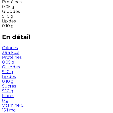
Protéines
0.05
g
Glucides
9.10
g
Lipides
0.10
g
En détail
Calories
36.4
kcal
Protéines
0.05
g
Glucides
9.10
g
Lipides
0.10
g
Sucres
9.10
g
Fibres
0
g
Vitamine C
15.1
mg