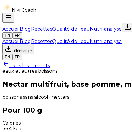
Niki Coach
Accueil
Blog
Recettes
Qualité de l'eau
Nutri-analyse
EN
FR
Accueil
Blog
Recettes
Qualité de l'eau
Nutri-analyse
Télécharger
EN
FR
Tous les aliments
eaux et autres boissons
Nectar multifruit, base pomme, m
boissons sans alcool · nectars
Pour 100 g
Calories
36.4
kcal