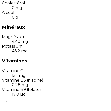
Cholestérol
0
mg
Alcool
0
g
Minéraux
Magnésium
4.40
mg
Potassium
43.2
mg
Vitamines
Vitamine C
15.1
mg
Vitamine B3 (niacine)
0.28
mg
Vitamine B9 (folates)
17.0
µg