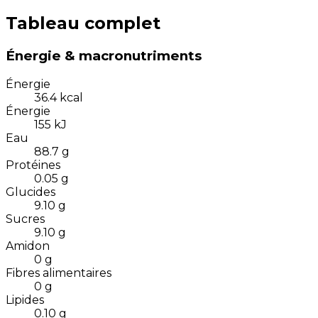
Tableau complet
Énergie & macronutriments
Énergie
36.4
kcal
Énergie
155
kJ
Eau
88.7
g
Protéines
0.05
g
Glucides
9.10
g
Sucres
9.10
g
Amidon
0
g
Fibres alimentaires
0
g
Lipides
0.10
g