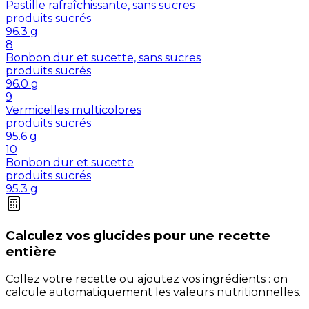
Pastille rafraîchissante, sans sucres
produits sucrés
96.3
g
8
Bonbon dur et sucette, sans sucres
produits sucrés
96.0
g
9
Vermicelles multicolores
produits sucrés
95.6
g
10
Bonbon dur et sucette
produits sucrés
95.3
g
Calculez vos
glucides
pour une recette
entière
Collez votre recette ou ajoutez vos ingrédients : on
calcule automatiquement les valeurs nutritionnelles.