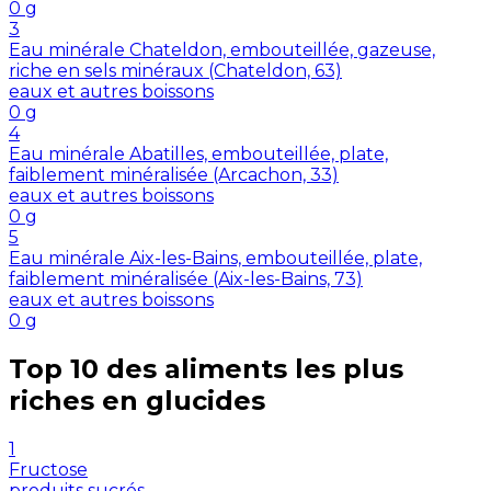
0
g
3
Eau minérale Chateldon, embouteillée, gazeuse,
riche en sels minéraux (Chateldon, 63)
eaux et autres boissons
0
g
4
Eau minérale Abatilles, embouteillée, plate,
faiblement minéralisée (Arcachon, 33)
eaux et autres boissons
0
g
5
Eau minérale Aix-les-Bains, embouteillée, plate,
faiblement minéralisée (Aix-les-Bains, 73)
eaux et autres boissons
0
g
Top 10 des aliments les plus
riches en
glucides
1
Fructose
produits sucrés