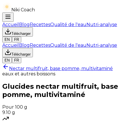
Niki Coach
Accueil
Blog
Recettes
Qualité de l'eau
Nutri-analyse
Télécharger
EN
FR
Accueil
Blog
Recettes
Qualité de l'eau
Nutri-analyse
Télécharger
EN
FR
Nectar multifruit, base pomme, multivitaminé
eaux et autres boissons
Glucides
nectar multifruit, base
pomme, multivitaminé
Pour 100 g
9.10
g