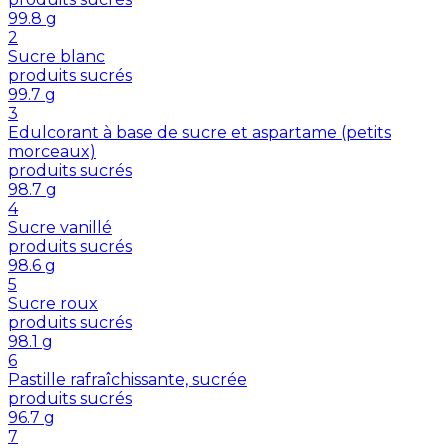
99.8
g
2
Sucre blanc
produits sucrés
99.7
g
3
Edulcorant à base de sucre et aspartame (petits
morceaux)
produits sucrés
98.7
g
4
Sucre vanillé
produits sucrés
98.6
g
5
Sucre roux
produits sucrés
98.1
g
6
Pastille rafraîchissante, sucrée
produits sucrés
96.7
g
7