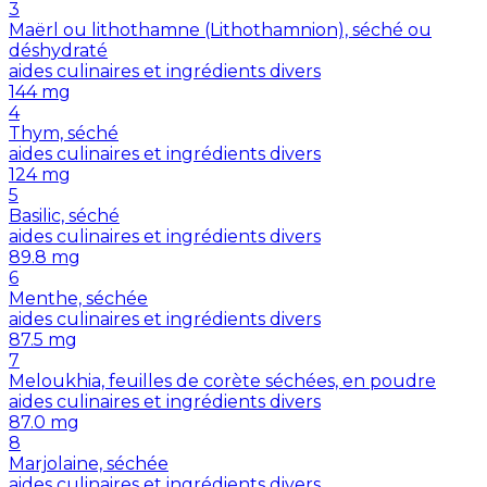
3
Maërl ou lithothamne (Lithothamnion), séché ou
déshydraté
aides culinaires et ingrédients divers
144
mg
4
Thym, séché
aides culinaires et ingrédients divers
124
mg
5
Basilic, séché
aides culinaires et ingrédients divers
89.8
mg
6
Menthe, séchée
aides culinaires et ingrédients divers
87.5
mg
7
Meloukhia, feuilles de corète séchées, en poudre
aides culinaires et ingrédients divers
87.0
mg
8
Marjolaine, séchée
aides culinaires et ingrédients divers