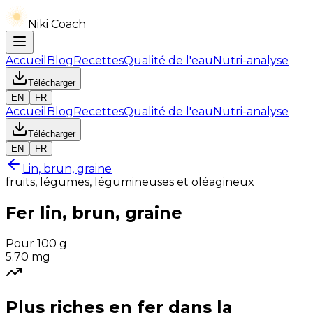
Niki Coach
Accueil
Blog
Recettes
Qualité de l'eau
Nutri-analyse
Télécharger
EN
FR
Accueil
Blog
Recettes
Qualité de l'eau
Nutri-analyse
Télécharger
EN
FR
Lin, brun, graine
fruits, légumes, légumineuses et oléagineux
Fer
lin, brun, graine
Pour 100 g
5.70
mg
Plus riches en
fer
dans la