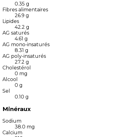
0.35
g
Fibres alimentaires
26.9
g
Lipides
42.2
g
AG saturés
4.61
g
AG mono-insaturés
8.31
g
AG poly-insaturés
27.2
g
Cholestérol
0
mg
Alcool
0
g
Sel
0.10
g
Minéraux
Sodium
38.0
mg
Calcium