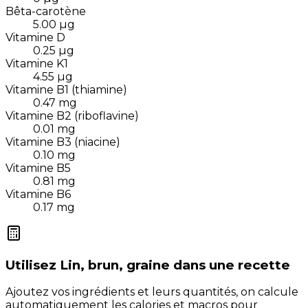
Bêta-carotène
5.00
µg
Vitamine D
0.25
µg
Vitamine K1
4.55
µg
Vitamine B1 (thiamine)
0.47
mg
Vitamine B2 (riboflavine)
0.01
mg
Vitamine B3 (niacine)
0.10
mg
Vitamine B5
0.81
mg
Vitamine B6
0.17
mg
Utilisez
Lin, brun, graine
dans une recette
Ajoutez vos ingrédients et leurs quantités, on calcule
automatiquement les calories et macros pour