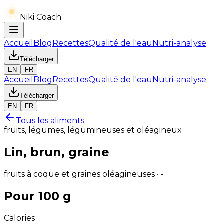
Niki Coach
Accueil
Blog
Recettes
Qualité de l'eau
Nutri-analyse
Télécharger
EN
FR
Accueil
Blog
Recettes
Qualité de l'eau
Nutri-analyse
Télécharger
EN
FR
Tous les aliments
fruits, légumes, légumineuses et oléagineux
Lin, brun, graine
fruits à coque et graines oléagineuses · -
Pour 100 g
Calories