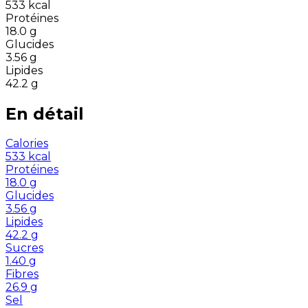
533
kcal
Protéines
18.0
g
Glucides
3.56
g
Lipides
42.2
g
En détail
Calories
533
kcal
Protéines
18.0
g
Glucides
3.56
g
Lipides
42.2
g
Sucres
1.40
g
Fibres
26.9
g
Sel