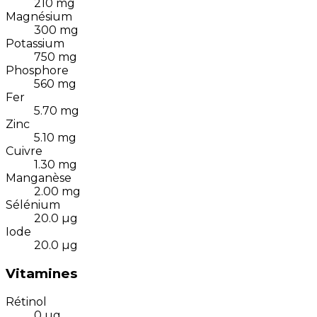
210
mg
Magnésium
300
mg
Potassium
750
mg
Phosphore
560
mg
Fer
5.70
mg
Zinc
5.10
mg
Cuivre
1.30
mg
Manganèse
2.00
mg
Sélénium
20.0
µg
Iode
20.0
µg
Vitamines
Rétinol
0
µg