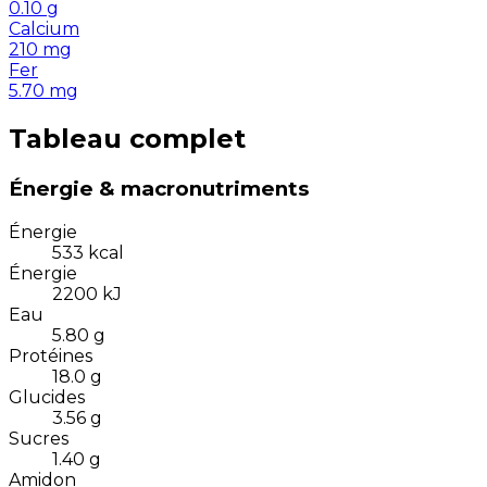
0.10
g
Calcium
210
mg
Fer
5.70
mg
Tableau complet
Énergie & macronutriments
Énergie
533
kcal
Énergie
2200
kJ
Eau
5.80
g
Protéines
18.0
g
Glucides
3.56
g
Sucres
1.40
g
Amidon