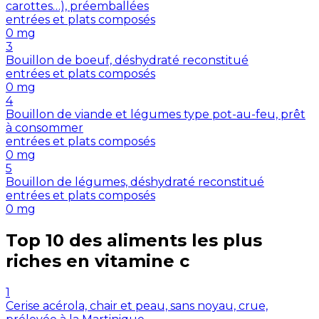
carottes…), préemballées
entrées et plats composés
0
mg
3
Bouillon de boeuf, déshydraté reconstitué
entrées et plats composés
0
mg
4
Bouillon de viande et légumes type pot-au-feu, prêt
à consommer
entrées et plats composés
0
mg
5
Bouillon de légumes, déshydraté reconstitué
entrées et plats composés
0
mg
Top 10 des aliments les plus
riches en
vitamine c
1
Cerise acérola, chair et peau, sans noyau, crue,