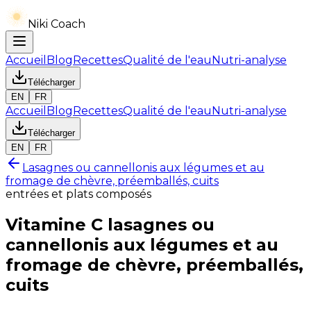
Niki Coach
Accueil
Blog
Recettes
Qualité de l'eau
Nutri-analyse
Télécharger
EN
FR
Accueil
Blog
Recettes
Qualité de l'eau
Nutri-analyse
Télécharger
EN
FR
Lasagnes ou cannellonis aux légumes et au
fromage de chèvre, préemballés, cuits
entrées et plats composés
Vitamine C
lasagnes ou
cannellonis aux légumes et au
fromage de chèvre, préemballés,
cuits