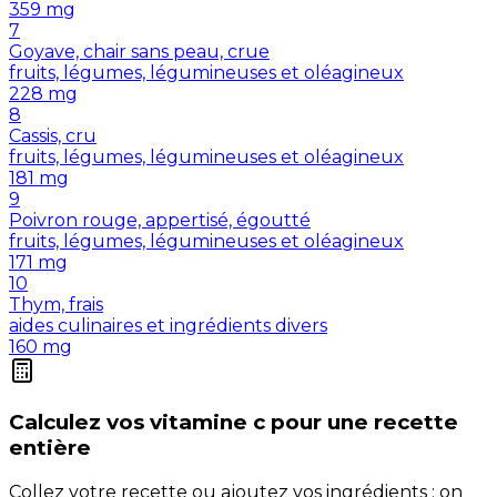
359
mg
7
Goyave, chair sans peau, crue
fruits, légumes, légumineuses et oléagineux
228
mg
8
Cassis, cru
fruits, légumes, légumineuses et oléagineux
181
mg
9
Poivron rouge, appertisé, égoutté
fruits, légumes, légumineuses et oléagineux
171
mg
10
Thym, frais
aides culinaires et ingrédients divers
160
mg
Calculez vos
vitamine c
pour une recette
entière
Collez votre recette ou ajoutez vos ingrédients : on