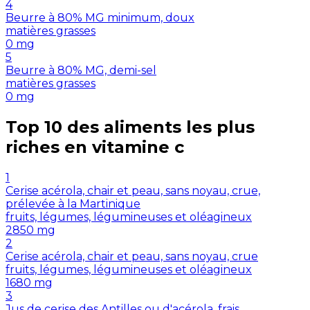
4
Beurre à 80% MG minimum, doux
matières grasses
0
mg
5
Beurre à 80% MG, demi-sel
matières grasses
0
mg
Top 10 des aliments les plus
riches en
vitamine c
1
Cerise acérola, chair et peau, sans noyau, crue,
prélevée à la Martinique
fruits, légumes, légumineuses et oléagineux
2850
mg
2
Cerise acérola, chair et peau, sans noyau, crue
fruits, légumes, légumineuses et oléagineux
1680
mg
3
Jus de cerise des Antilles ou d'acérola, frais