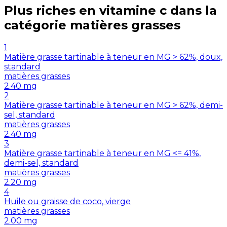
Plus riches en
vitamine c
dans la
catégorie
matières grasses
1
Matière grasse tartinable à teneur en MG > 62%, doux,
standard
matières grasses
2.40
mg
2
Matière grasse tartinable à teneur en MG > 62%, demi-
sel, standard
matières grasses
2.40
mg
3
Matière grasse tartinable à teneur en MG <= 41%,
demi-sel, standard
matières grasses
2.20
mg
4
Huile ou graisse de coco, vierge
matières grasses
2.00
mg