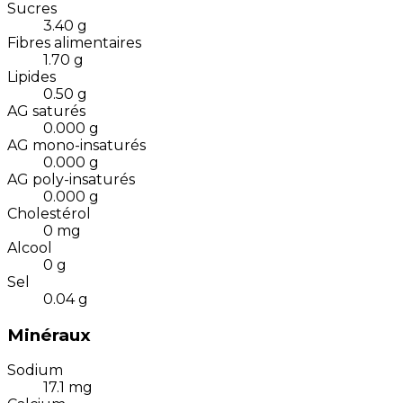
Sucres
3.40
g
Fibres alimentaires
1.70
g
Lipides
0.50
g
AG saturés
0.000
g
AG mono-insaturés
0.000
g
AG poly-insaturés
0.000
g
Cholestérol
0
mg
Alcool
0
g
Sel
0.04
g
Minéraux
Sodium
17.1
mg