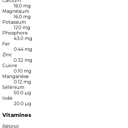
Calcium
16.0
mg
Magnésium
16.0
mg
Potassium
120
mg
Phosphore
43.0
mg
Fer
0.44
mg
Zinc
0.32
mg
Cuivre
0.10
mg
Manganèse
0.12
mg
Sélénium
50.0
µg
Iode
20.0
µg
Vitamines
Rétinol