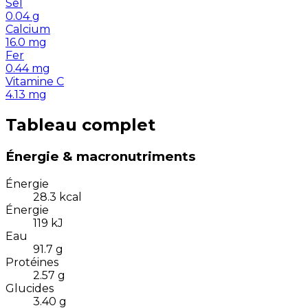
Sel
0.04
g
Calcium
16.0
mg
Fer
0.44
mg
Vitamine C
4.13
mg
Tableau complet
Énergie & macronutriments
Énergie
28.3
kcal
Énergie
119
kJ
Eau
91.7
g
Protéines
2.57
g
Glucides
3.40
g