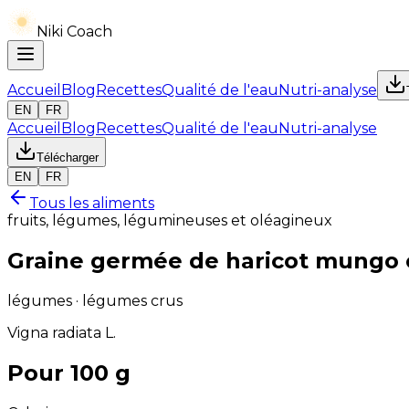
Niki Coach
Accueil
Blog
Recettes
Qualité de l'eau
Nutri-analyse
EN
FR
Accueil
Blog
Recettes
Qualité de l'eau
Nutri-analyse
Télécharger
EN
FR
Tous les aliments
fruits, légumes, légumineuses et oléagineux
Graine germée de haricot mungo o
légumes · légumes crus
Vigna radiata L.
Pour 100 g