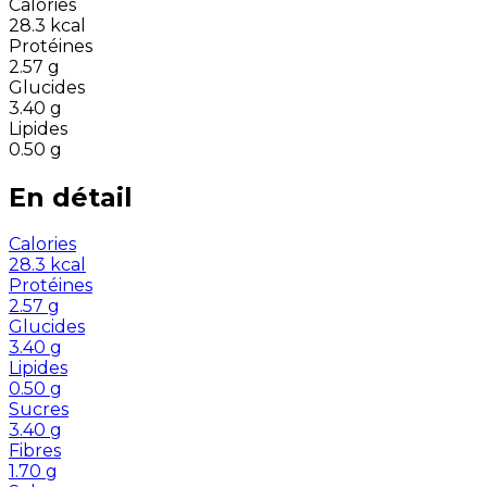
Calories
28.3
kcal
Protéines
2.57
g
Glucides
3.40
g
Lipides
0.50
g
En détail
Calories
28.3
kcal
Protéines
2.57
g
Glucides
3.40
g
Lipides
0.50
g
Sucres
3.40
g
Fibres
1.70
g