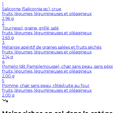
1
Salicorne (Salicornia sp.), crue
fruits, légumes, légumineuses et oléagineux
2.96
g
2
Tournesol, graine, grillé, salé
fruits, légumes, légumineuses et oléagineux
2.63
g
3
Mélange apéritif de graines salées et fruits séchés
fruits, légumes, légumineuses et oléagineux
2.14
g
4
Pomelo (dit Pamplemousse), chair sans peau, sans pépi
fruits, légumes, légumineuses et oléagineux
2.00
g
5
Pomme, chair sans peau, rôtie/cuite au four
fruits, légumes, légumineuses et oléagineux
2.00
g