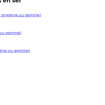
s en
sel
in, ignigène ou gemme)
ne ou gemme)
nigène ou gemme)