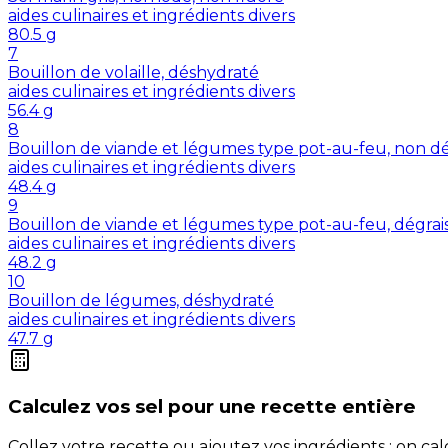
aides culinaires et ingrédients divers
80.5
g
7
Bouillon de volaille, déshydraté
aides culinaires et ingrédients divers
56.4
g
8
Bouillon de viande et légumes type pot-au-feu, non dé
aides culinaires et ingrédients divers
48.4
g
9
Bouillon de viande et légumes type pot-au-feu, dégrai
aides culinaires et ingrédients divers
48.2
g
10
Bouillon de légumes, déshydraté
aides culinaires et ingrédients divers
47.7
g
Calculez vos
sel
pour une recette entière
Collez votre recette ou ajoutez vos ingrédients : on c