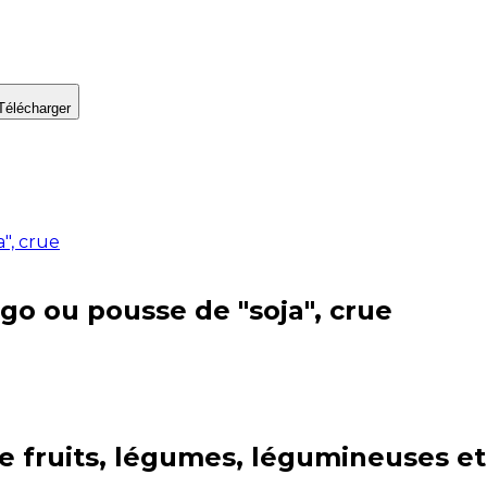
Télécharger
", crue
o ou pousse de "soja", crue
ie
fruits, légumes, légumineuses e