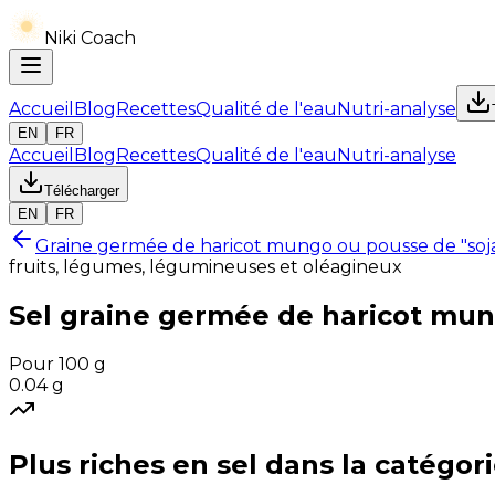
Niki Coach
Accueil
Blog
Recettes
Qualité de l'eau
Nutri-analyse
EN
FR
Accueil
Blog
Recettes
Qualité de l'eau
Nutri-analyse
Télécharger
EN
FR
Graine germée de haricot mungo ou pousse de "soja
fruits, légumes, légumineuses et oléagineux
Sel
graine germée de haricot mung
Pour 100 g
0.04
g
Plus riches en
sel
dans la catégor