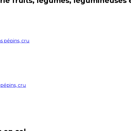
rie
fruits, légumes, légumineuses 
s pépins, cru
pépins, cru