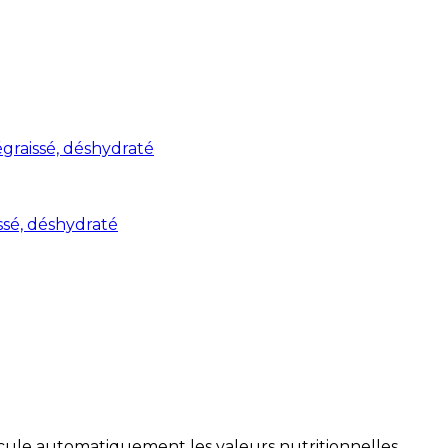
graissé, déshydraté
ssé, déshydraté
alcule automatiquement les valeurs nutritionnelles.