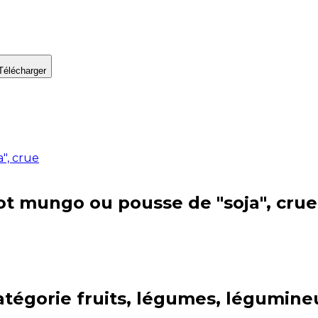
Télécharger
", crue
ot mungo ou pousse de "soja", crue
atégorie
fruits, légumes, légumine