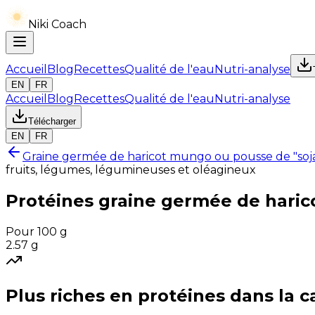
Niki Coach
Accueil
Blog
Recettes
Qualité de l'eau
Nutri-analyse
EN
FR
Accueil
Blog
Recettes
Qualité de l'eau
Nutri-analyse
Télécharger
EN
FR
Graine germée de haricot mungo ou pousse de "soja
fruits, légumes, légumineuses et oléagineux
Protéines
graine germée de haric
Pour 100 g
2.57
g
Plus riches en
protéines
dans la c