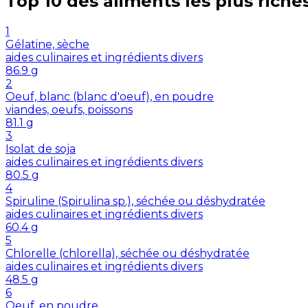
Top 10 des aliments les plus riche
1
Gélatine, sèche
aides culinaires et ingrédients divers
86.9
g
2
Oeuf, blanc (blanc d'oeuf), en poudre
viandes, oeufs, poissons
81.1
g
3
Isolat de soja
aides culinaires et ingrédients divers
80.5
g
4
Spiruline (Spirulina sp.), séchée ou déshydratée
aides culinaires et ingrédients divers
60.4
g
5
Chlorelle (chlorella), séchée ou déshydratée
aides culinaires et ingrédients divers
48.5
g
6
Oeuf, en poudre