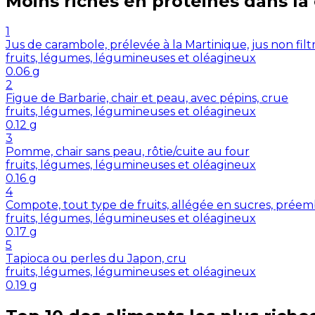
Moins riches en
protéines
dans la
1
Jus de carambole, prélevée à la Martinique, jus non filt
fruits, légumes, légumineuses et oléagineux
0.06
g
2
Figue de Barbarie, chair et peau, avec pépins, crue
fruits, légumes, légumineuses et oléagineux
0.12
g
3
Pomme, chair sans peau, rôtie/cuite au four
fruits, légumes, légumineuses et oléagineux
0.16
g
4
Compote, tout type de fruits, allégée en sucres, préemb
fruits, légumes, légumineuses et oléagineux
0.17
g
5
Tapioca ou perles du Japon, cru
fruits, légumes, légumineuses et oléagineux
0.19
g