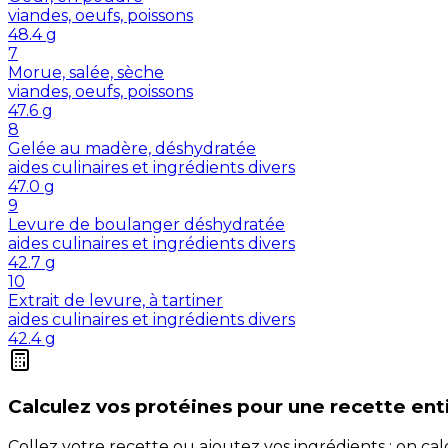
viandes, oeufs, poissons
48.4
g
7
Morue, salée, sèche
viandes, oeufs, poissons
47.6
g
8
Gelée au madère, déshydratée
aides culinaires et ingrédients divers
47.0
g
9
Levure de boulanger déshydratée
aides culinaires et ingrédients divers
42.7
g
10
Extrait de levure, à tartiner
aides culinaires et ingrédients divers
42.4
g
Calculez vos
protéines
pour une recette ent
Collez votre recette ou ajoutez vos ingrédients : on c