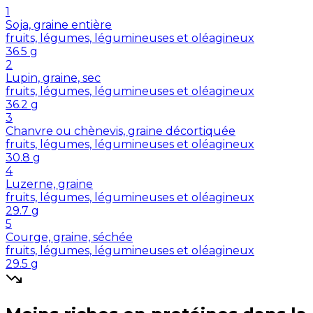
1
Soja, graine entière
fruits, légumes, légumineuses et oléagineux
36.5
g
2
Lupin, graine, sec
fruits, légumes, légumineuses et oléagineux
36.2
g
3
Chanvre ou chènevis, graine décortiquée
fruits, légumes, légumineuses et oléagineux
30.8
g
4
Luzerne, graine
fruits, légumes, légumineuses et oléagineux
29.7
g
5
Courge, graine, séchée
fruits, légumes, légumineuses et oléagineux
29.5
g