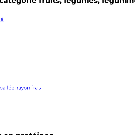
 catégorie
fruits, légumes, légumi
ré
allée, rayon frais