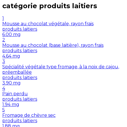
catégorie
produits laitiers
1
Mousse au chocolat végétale, rayon frais
produits laitiers
6.00
mg
2
Mousse au chocolat (base laitière), rayon frais
produits laitiers
4.64
mg
3
Spécialité végétale type fromage, à la noix de cajou,
préemballée
produits laitiers
3.90
mg
4
Pain perdu
produits laitiers
1.94
mg
5
Fromage de chèvre sec
produits laitiers
1.88
mg