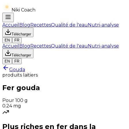
Niki Coach
Accueil
Blog
Recettes
Qualité de l'eau
Nutri-analyse
Télécharger
EN
FR
Accueil
Blog
Recettes
Qualité de l'eau
Nutri-analyse
Télécharger
EN
FR
Gouda
produits laitiers
Fer
gouda
Pour 100 g
0.24
mg
Plus riches en
fer
dans la