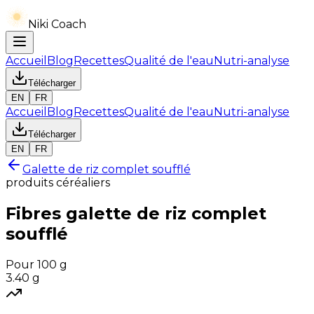
Niki Coach
Accueil
Blog
Recettes
Qualité de l'eau
Nutri-analyse
Télécharger
EN
FR
Accueil
Blog
Recettes
Qualité de l'eau
Nutri-analyse
Télécharger
EN
FR
Galette de riz complet soufflé
produits céréaliers
Fibres
galette de riz complet
soufflé
Pour 100 g
3.40
g