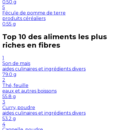
0.50
g
5
Fécule de pomme de terre
produits céréaliers
0.55
g
Top 10 des aliments les plus
riches en
fibres
1
Son de maïs
aides culinaires et ingrédients divers
79.0
g
2
Thé, feuille
eaux et autres boissons
55.8
g
3
Curry, poudre
aides culinaires et ingrédients divers
53.2
g
4
Cannelle, poudre