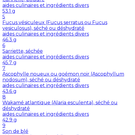
aides culinaires et ingrédients divers
53.1
g
5
Fucus vésiculeux (Fucus serratus ou Fucus
vesiculosus), séché ou déshydraté
aides culinaires et ingrédients divers
46.3
g
6
Sarriette, séchée
aides culinaires et ingrédients divers
45.7
g
7
Ascophylle noueux ou goémon noir (Ascophyllum
nodosum), séché ou déshydraté
aides culinaires et ingrédients divers
43.6
g
8
Wakamé atlantique (Alaria esculenta), séché ou
déshydraté
aides culinaires et ingrédients divers
42.9
g
9
Son de blé