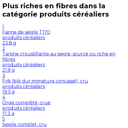
Plus riches en
fibres
dans la
catégorie
produits céréaliers
1
Farine de seigle T170
produits céréaliers
23.8
g
2
Tartine croustillante au seigle, source ou riche en
fibres
produits céréaliers
21.9
g
3
Frik (blé dur immature concassé), cru
produits céréaliers
19.3
g
4
Orge complète, crue
produits céréaliers
17.3
g
5
Seigle complet, cru