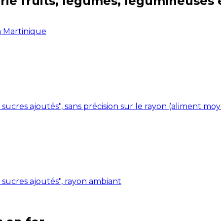
rie
fruits, légumes, légumineuses 
la Martinique
 sucres ajoutés", sans précision sur le rayon (aliment mo
s sucres ajoutés", rayon ambiant