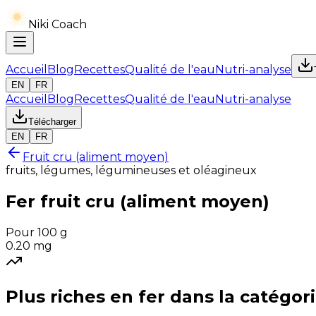
Niki Coach
Accueil
Blog
Recettes
Qualité de l'eau
Nutri-analyse
EN
FR
Accueil
Blog
Recettes
Qualité de l'eau
Nutri-analyse
Télécharger
EN
FR
Fruit cru (aliment moyen)
fruits, légumes, légumineuses et oléagineux
Fer
fruit cru (aliment moyen)
Pour 100 g
0.20
mg
Plus riches en
fer
dans la catégor