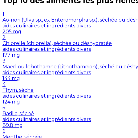
Top 10 des aliments les plus riche
1
Ao-nori (Ulva sp., ex Enteromorpha sp.), séchée ou dés
aides culinaires et ingrédients divers
205
mg
2
Chlorelle (chlorella), séchée ou déshydratée
aides culinaires et ingrédients divers
177
mg
3
Maërl ou lithothamne (Lithothamnion), séché ou désh
aides culinaires et ingrédients divers
144
mg
4
Thym, séché
aides culinaires et ingrédients divers
124
mg
5
Basilic, séché
aides culinaires et ingrédients divers
89.8
mg
6
Menthe, séchée