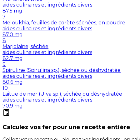
aides culinaires et ingrédients divers
87.5
mg
7
Meloukhia, feuilles de corète séchées, en poudre
aides culinaires et ingrédients divers
87.0
mg
8
Marjolaine, séchée
aides culinaires et ingrédients divers
82.7
mg
9
Spiruline (Spirulina sp.), séchée ou déshydratée
aides culinaires et ingrédients divers
80.6
mg
10
Laitue de mer (Ulva sp.), séchée ou déshydratée
aides culinaires et ingrédients divers
70.9
mg
Calculez vos
fer
pour une recette entière
Collez votre recette ou ajoutez vos ingrédients : on c