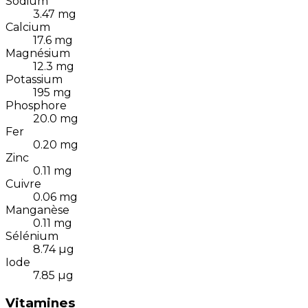
Sodium
3.47
mg
Calcium
17.6
mg
Magnésium
12.3
mg
Potassium
195
mg
Phosphore
20.0
mg
Fer
0.20
mg
Zinc
0.11
mg
Cuivre
0.06
mg
Manganèse
0.11
mg
Sélénium
8.74
µg
Iode
7.85
µg
Vitamines