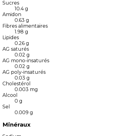
Sucres
10.4
g
Amidon
0.63
g
Fibres alimentaires
1.98
g
Lipides
0.26
g
AG saturés
0.02
g
AG mono-insaturés
0.02
g
AG poly-insaturés
0.03
g
Cholestérol
0.003
mg
Alcool
0
g
Sel
0.009
g
Minéraux