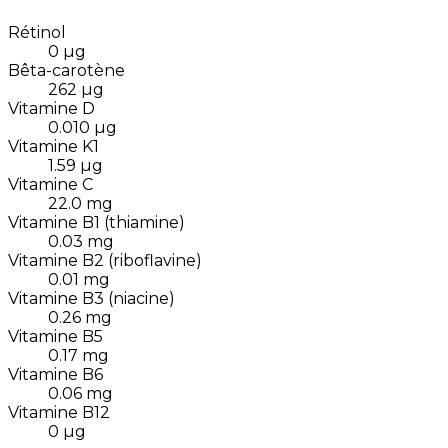
Rétinol
0
µg
Bêta-carotène
262
µg
Vitamine D
0.010
µg
Vitamine K1
1.59
µg
Vitamine C
22.0
mg
Vitamine B1 (thiamine)
0.03
mg
Vitamine B2 (riboflavine)
0.01
mg
Vitamine B3 (niacine)
0.26
mg
Vitamine B5
0.17
mg
Vitamine B6
0.06
mg
Vitamine B12
0
µg