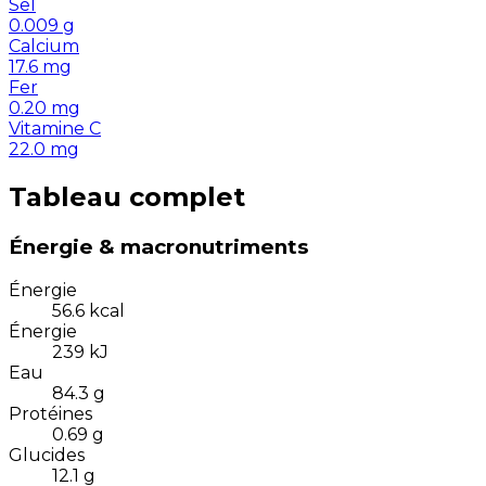
Sel
0.009
g
Calcium
17.6
mg
Fer
0.20
mg
Vitamine C
22.0
mg
Tableau complet
Énergie & macronutriments
Énergie
56.6
kcal
Énergie
239
kJ
Eau
84.3
g
Protéines
0.69
g
Glucides
12.1
g