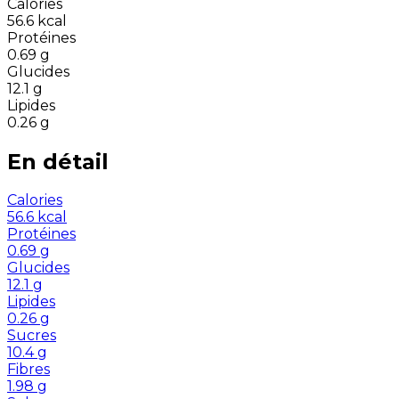
Calories
56.6
kcal
Protéines
0.69
g
Glucides
12.1
g
Lipides
0.26
g
En détail
Calories
56.6
kcal
Protéines
0.69
g
Glucides
12.1
g
Lipides
0.26
g
Sucres
10.4
g
Fibres
1.98
g