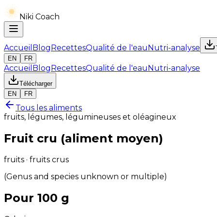
Niki Coach
Accueil
Blog
Recettes
Qualité de l'eau
Nutri-analyse
EN
FR
Accueil
Blog
Recettes
Qualité de l'eau
Nutri-analyse
Télécharger
EN
FR
Tous les aliments
fruits, légumes, légumineuses et oléagineux
Fruit cru (aliment moyen)
fruits · fruits crus
(Genus and species unknown or multiple)
Pour 100 g