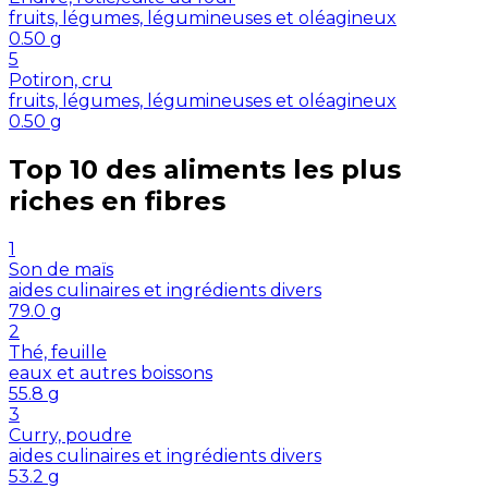
fruits, légumes, légumineuses et oléagineux
0.50
g
5
Potiron, cru
fruits, légumes, légumineuses et oléagineux
0.50
g
Top 10 des aliments les plus
riches en
fibres
1
Son de maïs
aides culinaires et ingrédients divers
79.0
g
2
Thé, feuille
eaux et autres boissons
55.8
g
3
Curry, poudre
aides culinaires et ingrédients divers
53.2
g