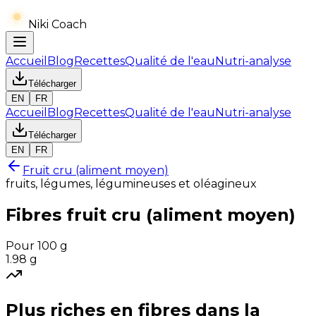
Niki Coach
Accueil
Blog
Recettes
Qualité de l'eau
Nutri-analyse
Télécharger
EN
FR
Accueil
Blog
Recettes
Qualité de l'eau
Nutri-analyse
Télécharger
EN
FR
Fruit cru (aliment moyen)
fruits, légumes, légumineuses et oléagineux
Fibres
fruit cru (aliment moyen)
Pour 100 g
1.98
g
Plus riches en
fibres
dans la