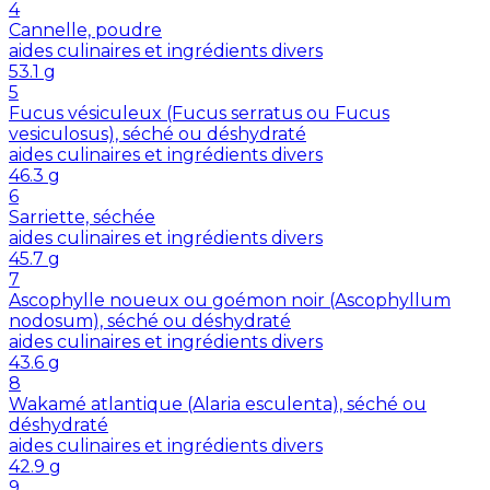
4
Cannelle, poudre
aides culinaires et ingrédients divers
53.1
g
5
Fucus vésiculeux (Fucus serratus ou Fucus
vesiculosus), séché ou déshydraté
aides culinaires et ingrédients divers
46.3
g
6
Sarriette, séchée
aides culinaires et ingrédients divers
45.7
g
7
Ascophylle noueux ou goémon noir (Ascophyllum
nodosum), séché ou déshydraté
aides culinaires et ingrédients divers
43.6
g
8
Wakamé atlantique (Alaria esculenta), séché ou
déshydraté
aides culinaires et ingrédients divers
42.9
g
9