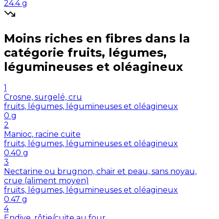
24.4
g
Moins riches en
fibres
dans la
catégorie
fruits, légumes,
légumineuses et oléagineux
1
Crosne, surgelé, cru
fruits, légumes, légumineuses et oléagineux
0
g
2
Manioc, racine cuite
fruits, légumes, légumineuses et oléagineux
0.40
g
3
Nectarine ou brugnon, chair et peau, sans noyau,
crue (aliment moyen)
fruits, légumes, légumineuses et oléagineux
0.47
g
4
Endive, rôtie/cuite au four