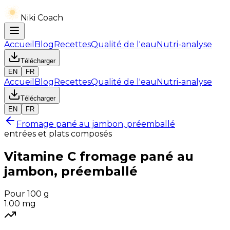
Niki Coach
Accueil
Blog
Recettes
Qualité de l'eau
Nutri-analyse
Télécharger
EN
FR
Accueil
Blog
Recettes
Qualité de l'eau
Nutri-analyse
Télécharger
EN
FR
Fromage pané au jambon, préemballé
entrées et plats composés
Vitamine C
fromage pané au
jambon, préemballé
Pour 100 g
1.00
mg