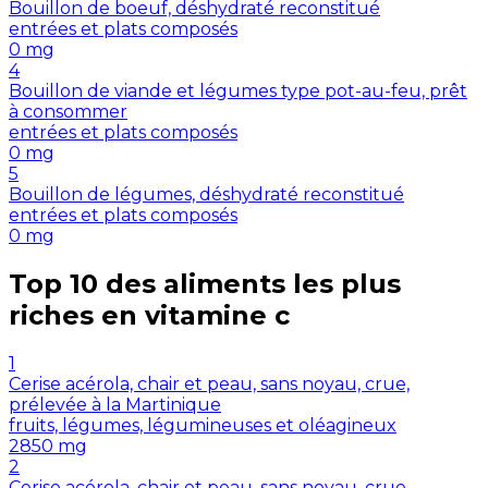
Bouillon de boeuf, déshydraté reconstitué
entrées et plats composés
0
mg
4
Bouillon de viande et légumes type pot-au-feu, prêt
à consommer
entrées et plats composés
0
mg
5
Bouillon de légumes, déshydraté reconstitué
entrées et plats composés
0
mg
Top 10 des aliments les plus
riches en
vitamine c
1
Cerise acérola, chair et peau, sans noyau, crue,
prélevée à la Martinique
fruits, légumes, légumineuses et oléagineux
2850
mg
2
Cerise acérola, chair et peau, sans noyau, crue