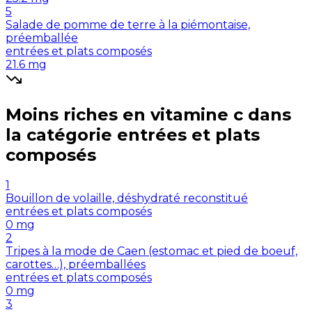
5
Salade de pomme de terre à la piémontaise,
préemballée
entrées et plats composés
21.6
mg
Moins riches en
vitamine c
dans
la catégorie
entrées et plats
composés
1
Bouillon de volaille, déshydraté reconstitué
entrées et plats composés
0
mg
2
Tripes à la mode de Caen (estomac et pied de boeuf,
carottes…), préemballées
entrées et plats composés
0
mg
3