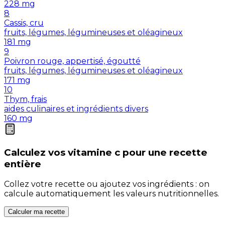
228
mg
8
Cassis, cru
fruits, légumes, légumineuses et oléagineux
181
mg
9
Poivron rouge, appertisé, égoutté
fruits, légumes, légumineuses et oléagineux
171
mg
10
Thym, frais
aides culinaires et ingrédients divers
160
mg
Calculez vos
vitamine c
pour une recette
entière
Collez votre recette ou ajoutez vos ingrédients : on
calcule automatiquement les valeurs nutritionnelles.
Calculer ma recette