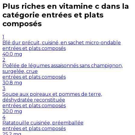
Plus riches en
vitamine c
dans la
catégorie
entrées et plats
composés
1
Blé dur précuit, cuisiné, en sachet micro-ondable
entrées et plats composés
40.0
mg
2
Poêlée de légumes assaisonnés sans champignon,
surgelée, crue
entrées et plats composés
30.8
mg
3
Soupe aux poireaux et pommes de terre,
déshydratée reconstituée
entrées et plats composés
30.0
mg
4
Ratatouille cuisinée, préemballée
entrées et plats composés
25.2
mg