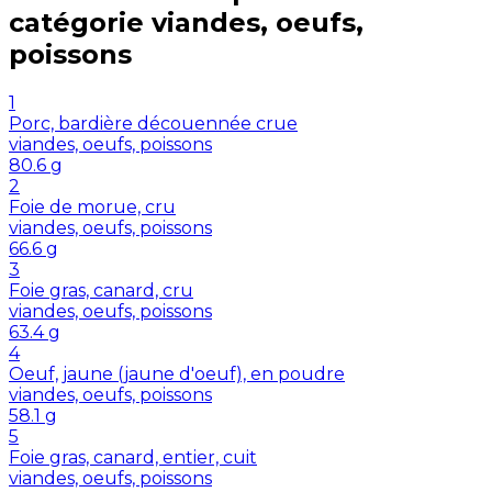
catégorie
viandes, oeufs,
poissons
1
Porc, bardière découennée crue
viandes, oeufs, poissons
80.6
g
2
Foie de morue, cru
viandes, oeufs, poissons
66.6
g
3
Foie gras, canard, cru
viandes, oeufs, poissons
63.4
g
4
Oeuf, jaune (jaune d'oeuf), en poudre
viandes, oeufs, poissons
58.1
g
5
Foie gras, canard, entier, cuit
viandes, oeufs, poissons