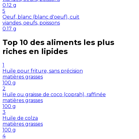
0.12
g
5
Oeuf, blanc (blanc d'oeuf), cuit
viandes, oeufs, poissons
0.17
g
Top 10 des aliments les plus
riches en
lipides
1
Huile pour friture, sans précision
matières grasses
100
g
2
Huile ou graisse de coco (coprah), raffinée
matières grasses
100
g
3
Huile de colza
matières grasses
100
g
4