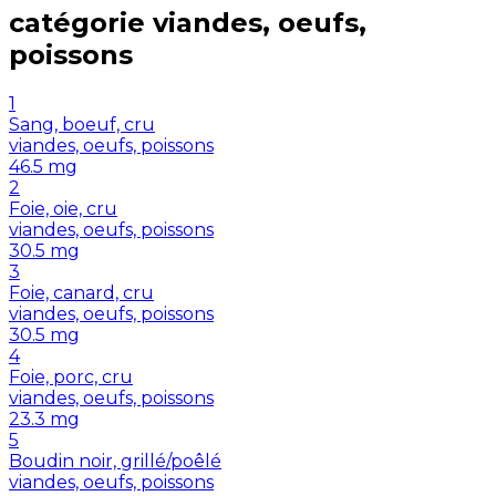
catégorie
viandes, oeufs,
poissons
1
Sang, boeuf, cru
viandes, oeufs, poissons
46.5
mg
2
Foie, oie, cru
viandes, oeufs, poissons
30.5
mg
3
Foie, canard, cru
viandes, oeufs, poissons
30.5
mg
4
Foie, porc, cru
viandes, oeufs, poissons
23.3
mg
5
Boudin noir, grillé/poêlé
viandes, oeufs, poissons