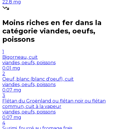
22.8
mg
Moins riches en
fer
dans la
catégorie
viandes, oeufs,
poissons
1
Bigorneau, cuit
viandes, oeufs, poissons
0.01
mg
2
Oeuf, blanc (blanc d'oeuf), cuit
viandes, oeufs, poissons
0.07
mg
3
Flétan du Groënland ou flétan noir ou flétan
commun, cuit à la vapeur
viandes, oeufs, poissons
0.07
mg
4
Surimi, fourré au fromage frais