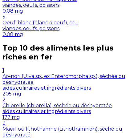
viandes, oeufs, poissons
0.08
mg
5
Oeuf, blanc (blanc d'oeuf), cru
viandes, oeufs, poissons
0.08
mg
Top 10 des aliments les plus
riches en
fer
1
Ao-nori (Ulva sp., ex Enteromorpha sp.), séchée ou
déshydratée
aides culinaires et ingrédients divers
205
mg
2
Chlorelle (chlorella), séchée ou déshydratée
aides culinaires et ingrédients divers
177
mg
3
Maërl ou lithothamne (Lithothamnion), séché ou
déshydraté