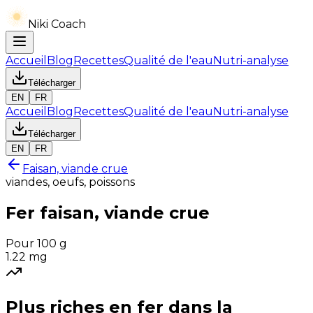
Niki Coach
Accueil
Blog
Recettes
Qualité de l'eau
Nutri-analyse
Télécharger
EN
FR
Accueil
Blog
Recettes
Qualité de l'eau
Nutri-analyse
Télécharger
EN
FR
Faisan, viande crue
viandes, oeufs, poissons
Fer
faisan, viande crue
Pour 100 g
1.22
mg
Plus riches en
fer
dans la