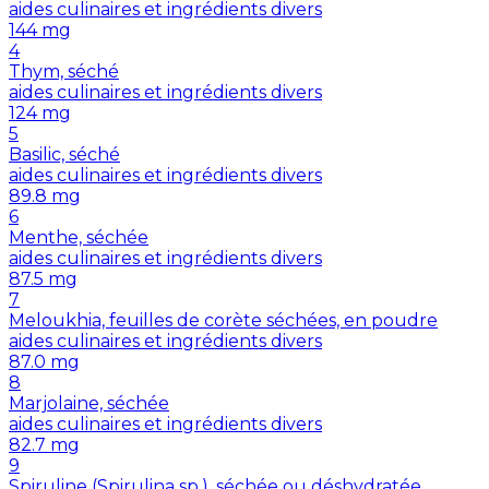
aides culinaires et ingrédients divers
144
mg
4
Thym, séché
aides culinaires et ingrédients divers
124
mg
5
Basilic, séché
aides culinaires et ingrédients divers
89.8
mg
6
Menthe, séchée
aides culinaires et ingrédients divers
87.5
mg
7
Meloukhia, feuilles de corète séchées, en poudre
aides culinaires et ingrédients divers
87.0
mg
8
Marjolaine, séchée
aides culinaires et ingrédients divers
82.7
mg
9
Spiruline (Spirulina sp.), séchée ou déshydratée