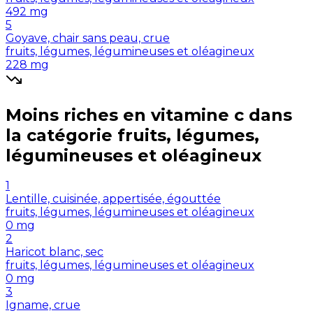
492
mg
5
Goyave, chair sans peau, crue
fruits, légumes, légumineuses et oléagineux
228
mg
Moins riches en
vitamine c
dans
la catégorie
fruits, légumes,
légumineuses et oléagineux
1
Lentille, cuisinée, appertisée, égouttée
fruits, légumes, légumineuses et oléagineux
0
mg
2
Haricot blanc, sec
fruits, légumes, légumineuses et oléagineux
0
mg
3
Igname, crue