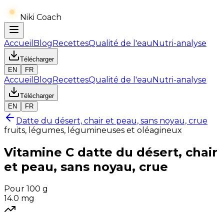
Niki Coach
Accueil
Blog
Recettes
Qualité de l'eau
Nutri-analyse
Télécharger
EN
FR
Accueil
Blog
Recettes
Qualité de l'eau
Nutri-analyse
Télécharger
EN
FR
Datte du désert, chair et peau, sans noyau, crue
fruits, légumes, légumineuses et oléagineux
Vitamine C
datte du désert, chair
et peau, sans noyau, crue
Pour 100 g
14.0
mg