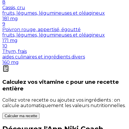
8
Cassis, cru
fruits, légumes, légumineuses et oléagineux
181
mg
9
Poivron rouge, appertisé, égoutté
fruits, légumes, légumineuses et oléagineux
171
mg
10
Thym, frais
aides culinaires et ingrédients divers
160
mg
Calculez vos
vitamine c
pour une recette
entière
Collez votre recette ou ajoutez vos ingrédients : on
calcule automatiquement les valeurs nutritionnelles.
Calculer ma recette
Découvrez l'App Niki Coach