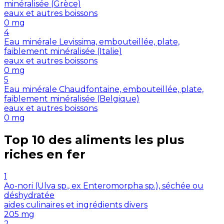
minéralisée (Grèce)
eaux et autres boissons
0
mg
4
Eau minérale Levissima, embouteillée, plate,
faiblement minéralisée (Italie)
eaux et autres boissons
0
mg
5
Eau minérale Chaudfontaine, embouteillée, plate,
faiblement minéralisée (Belgique)
eaux et autres boissons
0
mg
Top 10 des aliments les plus
riches en
fer
1
Ao-nori (Ulva sp., ex Enteromorpha sp.), séchée ou
déshydratée
aides culinaires et ingrédients divers
205
mg
2