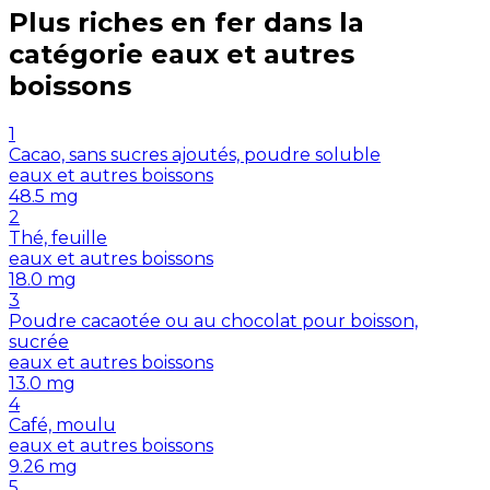
Plus riches en
fer
dans la
catégorie
eaux et autres
boissons
1
Cacao, sans sucres ajoutés, poudre soluble
eaux et autres boissons
48.5
mg
2
Thé, feuille
eaux et autres boissons
18.0
mg
3
Poudre cacaotée ou au chocolat pour boisson,
sucrée
eaux et autres boissons
13.0
mg
4
Café, moulu
eaux et autres boissons
9.26
mg
5