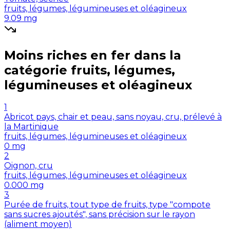
fruits, légumes, légumineuses et oléagineux
9.09
mg
Moins riches en
fer
dans la
catégorie
fruits, légumes,
légumineuses et oléagineux
1
Abricot pays, chair et peau, sans noyau, cru, prélevé à
la Martinique
fruits, légumes, légumineuses et oléagineux
0
mg
2
Oignon, cru
fruits, légumes, légumineuses et oléagineux
0.000
mg
3
Purée de fruits, tout type de fruits, type "compote
sans sucres ajoutés", sans précision sur le rayon
(aliment moyen)