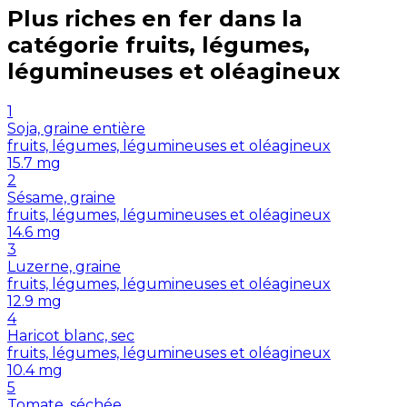
Plus riches en
fer
dans la
catégorie
fruits, légumes,
légumineuses et oléagineux
1
Soja, graine entière
fruits, légumes, légumineuses et oléagineux
15.7
mg
2
Sésame, graine
fruits, légumes, légumineuses et oléagineux
14.6
mg
3
Luzerne, graine
fruits, légumes, légumineuses et oléagineux
12.9
mg
4
Haricot blanc, sec
fruits, légumes, légumineuses et oléagineux
10.4
mg
5
Tomate, séchée