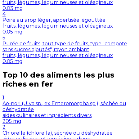
fruits, légumes, légumineuses et oléagineux
0.03
mg
4
Poire au sirop léger, appertisée, égouttée
fruits, légumes, légumineuses et oléagineux
0.05
mg
5
Purée de fruits, tout type de fruits, type "compote
sans sucres ajoutés", rayon ambiant
fruits, légumes, légumineuses et oléagineux
0.05
mg
Top 10 des aliments les plus
riches en
fer
1
Ao-nori (Ulva sp., ex Enteromorpha sp.), séchée ou
déshydratée
aides culinaires et ingrédients divers
205
mg
2
Chlorelle (chlorella), séchée ou déshydratée
aides culinaires et ingrédients divers