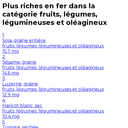
Plus riches en
fer
dans la
catégorie
fruits, légumes,
légumineuses et oléagineux
1
Soja, graine entière
fruits, légumes, légumineuses et oléagineux
15.7
mg
2
Sésame, graine
fruits, légumes, légumineuses et oléagineux
14.6
mg
3
Luzerne, graine
fruits, légumes, légumineuses et oléagineux
12.9
mg
4
Haricot blanc, sec
fruits, légumes, légumineuses et oléagineux
10.4
mg
5
Tomate, séchée