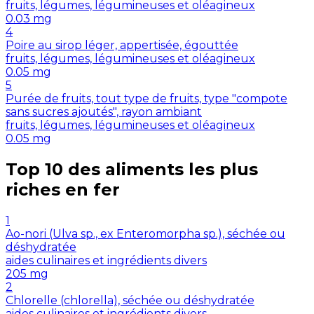
fruits, légumes, légumineuses et oléagineux
0.03
mg
4
Poire au sirop léger, appertisée, égouttée
fruits, légumes, légumineuses et oléagineux
0.05
mg
5
Purée de fruits, tout type de fruits, type "compote
sans sucres ajoutés", rayon ambiant
fruits, légumes, légumineuses et oléagineux
0.05
mg
Top 10 des aliments les plus
riches en
fer
1
Ao-nori (Ulva sp., ex Enteromorpha sp.), séchée ou
déshydratée
aides culinaires et ingrédients divers
205
mg
2
Chlorelle (chlorella), séchée ou déshydratée
aides culinaires et ingrédients divers