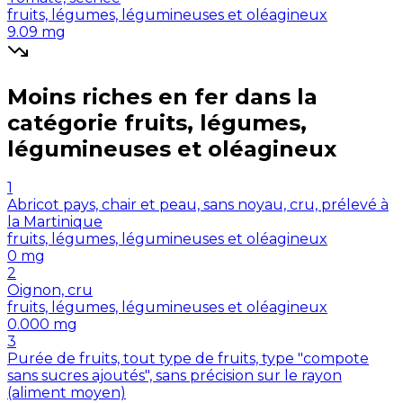
fruits, légumes, légumineuses et oléagineux
9.09
mg
Moins riches en
fer
dans la
catégorie
fruits, légumes,
légumineuses et oléagineux
1
Abricot pays, chair et peau, sans noyau, cru, prélevé à
la Martinique
fruits, légumes, légumineuses et oléagineux
0
mg
2
Oignon, cru
fruits, légumes, légumineuses et oléagineux
0.000
mg
3
Purée de fruits, tout type de fruits, type "compote
sans sucres ajoutés", sans précision sur le rayon
(aliment moyen)