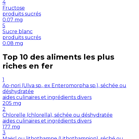
4
Fructose
produits sucrés
0.07
mg
5
Sucre blanc
produits sucrés
0.08
mg
Top 10 des aliments les plus
riches en
fer
1
Ao-nori (Ulva sp., ex Enteromorpha sp.), séchée ou
déshydratée
aides culinaires et ingrédients divers
205
mg
2
Chlorelle (chlorella), séchée ou déshydratée
aides culinaires et ingrédients divers
177
mg
3
Maërl ou lithothamne (Lithothamnion), séché ou