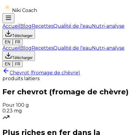
Niki Coach
Accueil
Blog
Recettes
Qualité de l'eau
Nutri-analyse
Télécharger
EN
FR
Accueil
Blog
Recettes
Qualité de l'eau
Nutri-analyse
Télécharger
EN
FR
Chevrot (fromage de chèvre)
produits laitiers
Fer
chevrot (fromage de chèvre)
Pour 100 g
0.23
mg
Plus riches en
fer
dans la