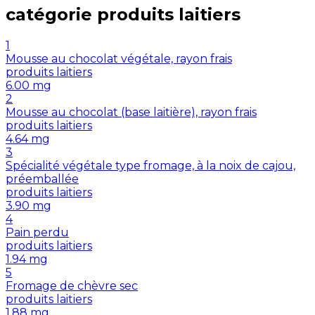
catégorie
produits laitiers
1
Mousse au chocolat végétale, rayon frais
produits laitiers
6.00
mg
2
Mousse au chocolat (base laitière), rayon frais
produits laitiers
4.64
mg
3
Spécialité végétale type fromage, à la noix de cajou,
préemballée
produits laitiers
3.90
mg
4
Pain perdu
produits laitiers
1.94
mg
5
Fromage de chèvre sec
produits laitiers
1.88
mg