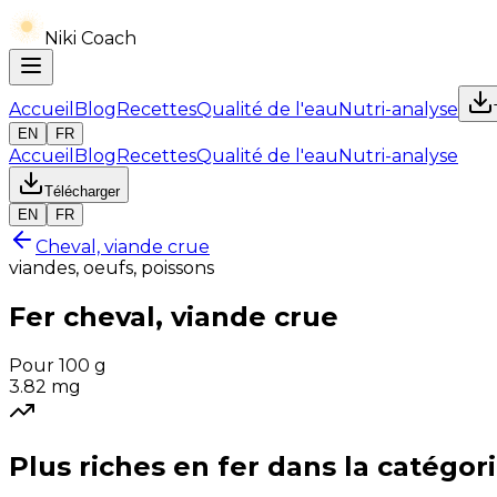
Niki Coach
Accueil
Blog
Recettes
Qualité de l'eau
Nutri-analyse
EN
FR
Accueil
Blog
Recettes
Qualité de l'eau
Nutri-analyse
Télécharger
EN
FR
Cheval, viande crue
viandes, oeufs, poissons
Fer
cheval, viande crue
Pour 100 g
3.82
mg
Plus riches en
fer
dans la catégor