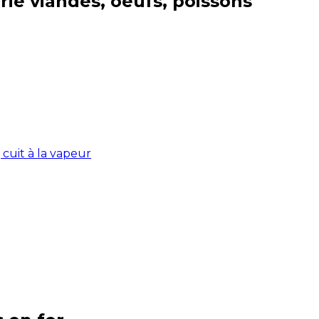
rie
viandes, oeufs, poissons
cuit à la vapeur