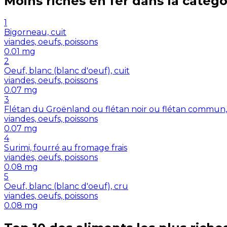
Moins riches en
fer
dans la catégo
1
Bigorneau, cuit
viandes, oeufs, poissons
0.01
mg
2
Oeuf, blanc (blanc d'oeuf), cuit
viandes, oeufs, poissons
0.07
mg
3
Flétan du Groënland ou flétan noir ou flétan commun, 
viandes, oeufs, poissons
0.07
mg
4
Surimi, fourré au fromage frais
viandes, oeufs, poissons
0.08
mg
5
Oeuf, blanc (blanc d'oeuf), cru
viandes, oeufs, poissons
0.08
mg