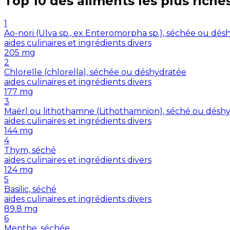
Top 10 des aliments les plus riche
1
Ao-nori (Ulva sp., ex Enteromorpha sp.), séchée ou dés
aides culinaires et ingrédients divers
205
mg
2
Chlorelle (chlorella), séchée ou déshydratée
aides culinaires et ingrédients divers
177
mg
3
Maërl ou lithothamne (Lithothamnion), séché ou désh
aides culinaires et ingrédients divers
144
mg
4
Thym, séché
aides culinaires et ingrédients divers
124
mg
5
Basilic, séché
aides culinaires et ingrédients divers
89.8
mg
6
Menthe, séchée