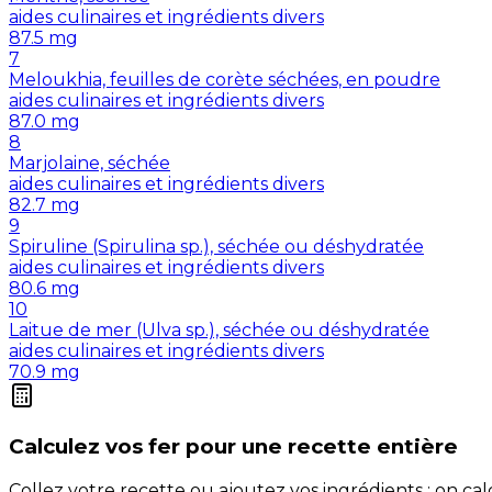
aides culinaires et ingrédients divers
87.5
mg
7
Meloukhia, feuilles de corète séchées, en poudre
aides culinaires et ingrédients divers
87.0
mg
8
Marjolaine, séchée
aides culinaires et ingrédients divers
82.7
mg
9
Spiruline (Spirulina sp.), séchée ou déshydratée
aides culinaires et ingrédients divers
80.6
mg
10
Laitue de mer (Ulva sp.), séchée ou déshydratée
aides culinaires et ingrédients divers
70.9
mg
Calculez vos
fer
pour une recette entière
Collez votre recette ou ajoutez vos ingrédients : on c