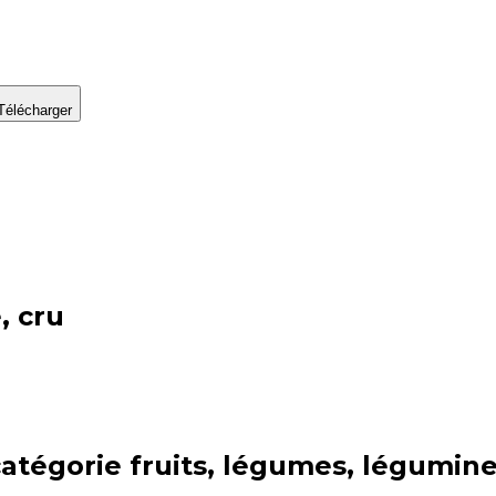
Télécharger
, cru
catégorie
fruits, légumes, légumin