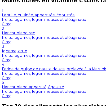
Moins riches en
vitamine c
dans la
1
Lentille, cuisinée, appertisée, égouttée
fruits, légumes, légumineuses et oléagineux
0
mg
2
Haricot blanc, sec
fruits, légumes, légumineuses et oléagineux
0
mg
3
Igname, crue
fruits, légumes, légumineuses et oléagineux
0
mg
4
Farine de pulpe de patate douce, prélevée à la Martin
fruits, légumes, légumineuses et oléagineux
0
mg
5
Haricot blanc, appertisé, égoutté
fruits, légumes, légumineuses et oléagineux
0
mg