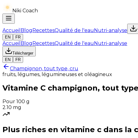
Niki Coach
Accueil
Blog
Recettes
Qualité de l'eau
Nutri-analyse
EN
FR
Accueil
Blog
Recettes
Qualité de l'eau
Nutri-analyse
Télécharger
EN
FR
Champignon, tout type, cru
fruits, légumes, légumineuses et oléagineux
Vitamine C
champignon, tout type
Pour 100 g
2.10
mg
Plus riches en
vitamine c
dans la 