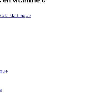
s en
vitamine c
e à la Martinique
ique
ue