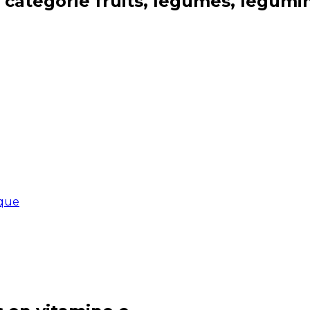
 catégorie
fruits, légumes, légumi
ique