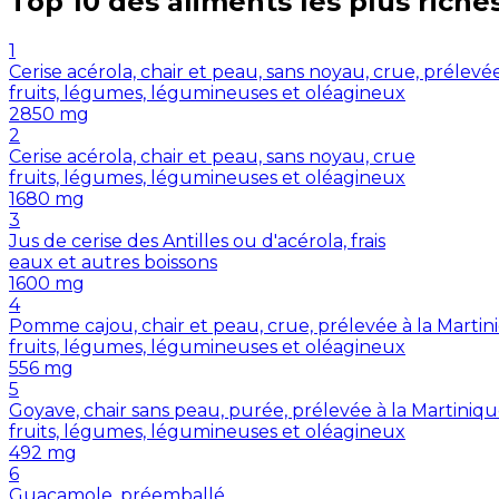
Top 10 des aliments les plus riche
1
Cerise acérola, chair et peau, sans noyau, crue, prélevé
fruits, légumes, légumineuses et oléagineux
2850
mg
2
Cerise acérola, chair et peau, sans noyau, crue
fruits, légumes, légumineuses et oléagineux
1680
mg
3
Jus de cerise des Antilles ou d'acérola, frais
eaux et autres boissons
1600
mg
4
Pomme cajou, chair et peau, crue, prélevée à la Martin
fruits, légumes, légumineuses et oléagineux
556
mg
5
Goyave, chair sans peau, purée, prélevée à la Martiniq
fruits, légumes, légumineuses et oléagineux
492
mg
6
Guacamole, préemballé