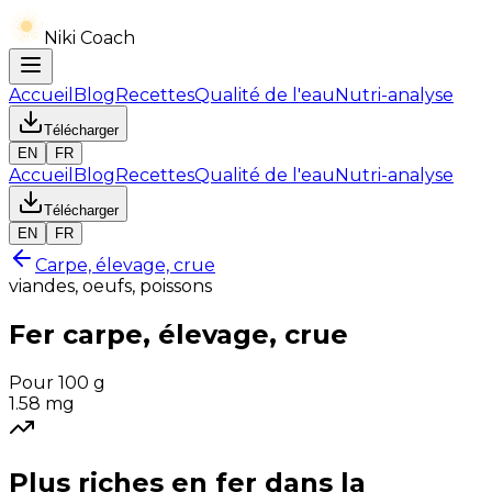
Niki Coach
Accueil
Blog
Recettes
Qualité de l'eau
Nutri-analyse
Télécharger
EN
FR
Accueil
Blog
Recettes
Qualité de l'eau
Nutri-analyse
Télécharger
EN
FR
Carpe, élevage, crue
viandes, oeufs, poissons
Fer
carpe, élevage, crue
Pour 100 g
1.58
mg
Plus riches en
fer
dans la