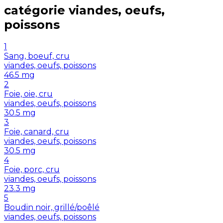
catégorie
viandes, oeufs,
poissons
1
Sang, boeuf, cru
viandes, oeufs, poissons
46.5
mg
2
Foie, oie, cru
viandes, oeufs, poissons
30.5
mg
3
Foie, canard, cru
viandes, oeufs, poissons
30.5
mg
4
Foie, porc, cru
viandes, oeufs, poissons
23.3
mg
5
Boudin noir, grillé/poêlé
viandes, oeufs, poissons