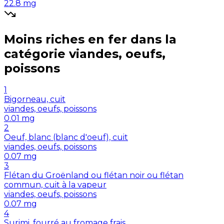
22.8
mg
Moins riches en
fer
dans la
catégorie
viandes, oeufs,
poissons
1
Bigorneau, cuit
viandes, oeufs, poissons
0.01
mg
2
Oeuf, blanc (blanc d'oeuf), cuit
viandes, oeufs, poissons
0.07
mg
3
Flétan du Groënland ou flétan noir ou flétan
commun, cuit à la vapeur
viandes, oeufs, poissons
0.07
mg
4
Surimi, fourré au fromage frais