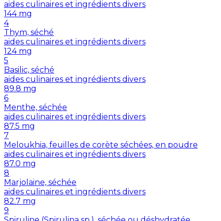
aides culinaires et ingrédients divers
144
mg
4
Thym, séché
aides culinaires et ingrédients divers
124
mg
5
Basilic, séché
aides culinaires et ingrédients divers
89.8
mg
6
Menthe, séchée
aides culinaires et ingrédients divers
87.5
mg
7
Meloukhia, feuilles de corète séchées, en poudre
aides culinaires et ingrédients divers
87.0
mg
8
Marjolaine, séchée
aides culinaires et ingrédients divers
82.7
mg
9
Spiruline (Spirulina sp.), séchée ou déshydratée