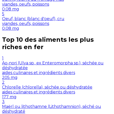
viandes, oeufs, poissons
0.08
mg
5
Oeuf, blanc (blanc d'oeuf), cru
viandes, oeufs, poissons
0.08
mg
Top 10 des aliments les plus
riches en
fer
1
Ao-nori (Ulva sp., ex Enteromorpha sp.), séchée ou
déshydratée
aides culinaires et ingrédients divers
205
mg
2
Chlorelle (chlorella), séchée ou déshydratée
aides culinaires et ingrédients divers
177
mg
3
Maërl ou lithothamne (Lithothamnion), séché ou
déshydraté