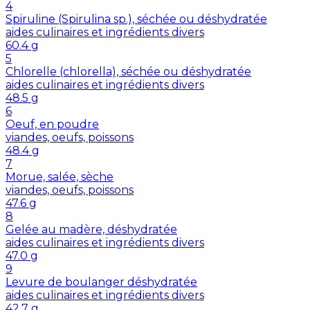
4
Spiruline (Spirulina sp.), séchée ou déshydratée
aides culinaires et ingrédients divers
60.4
g
5
Chlorelle (chlorella), séchée ou déshydratée
aides culinaires et ingrédients divers
48.5
g
6
Oeuf, en poudre
viandes, oeufs, poissons
48.4
g
7
Morue, salée, sèche
viandes, oeufs, poissons
47.6
g
8
Gelée au madère, déshydratée
aides culinaires et ingrédients divers
47.0
g
9
Levure de boulanger déshydratée
aides culinaires et ingrédients divers
42.7
g