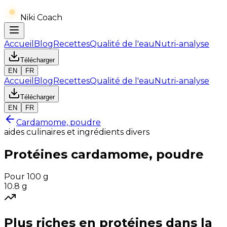
Niki Coach
Accueil
Blog
Recettes
Qualité de l'eau
Nutri-analyse
Télécharger
EN
FR
Accueil
Blog
Recettes
Qualité de l'eau
Nutri-analyse
Télécharger
EN
FR
Cardamome, poudre
aides culinaires et ingrédients divers
Protéines
cardamome, poudre
Pour 100 g
10.8
g
Plus riches en
protéines
dans la