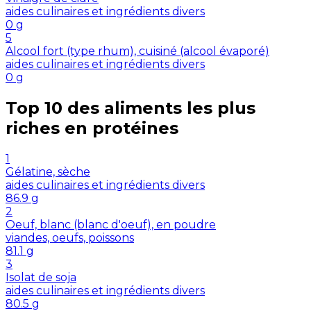
aides culinaires et ingrédients divers
0
g
5
Alcool fort (type rhum), cuisiné (alcool évaporé)
aides culinaires et ingrédients divers
0
g
Top 10 des aliments les plus
riches en
protéines
1
Gélatine, sèche
aides culinaires et ingrédients divers
86.9
g
2
Oeuf, blanc (blanc d'oeuf), en poudre
viandes, oeufs, poissons
81.1
g
3
Isolat de soja
aides culinaires et ingrédients divers
80.5
g