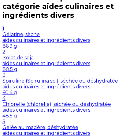
catégorie
aides culinaires et
ingrédients divers
1
Gélatine, sèche
aides culinaires et ingrédients divers
86.9
g
2
Isolat de soja
aides culinaires et ingrédients divers
80.5
g
3
Spiruline (Spirulina sp.), séchée ou déshydratée
aides culinaires et ingrédients divers
60.4
g
4
Chlorelle (chlorella), séchée ou déshydratée
aides culinaires et ingrédients divers
48.5
g
5
Gelée au madère, déshydratée
aides culinaires et ingrédients divers