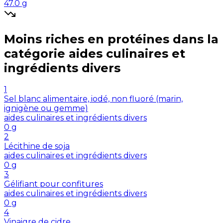
47.0
g
Moins riches en
protéines
dans la
catégorie
aides culinaires et
ingrédients divers
1
Sel blanc alimentaire, iodé, non fluoré (marin,
ignigène ou gemme)
aides culinaires et ingrédients divers
0
g
2
Lécithine de soja
aides culinaires et ingrédients divers
0
g
3
Gélifiant pour confitures
aides culinaires et ingrédients divers
0
g
4
Vinaigre de cidre