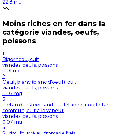
22.8
mg
Moins riches en
fer
dans la
catégorie
viandes, oeufs,
poissons
1
Bigorneau, cuit
viandes, oeufs, poissons
0.01
mg
2
Oeuf, blanc (blanc d'oeuf), cuit
viandes, oeufs, poissons
0.07
mg
3
Flétan du Groënland ou flétan noir ou flétan
commun, cuit à la vapeur
viandes, oeufs, poissons
0.07
mg
4
Surimi, fourré au fromage frais