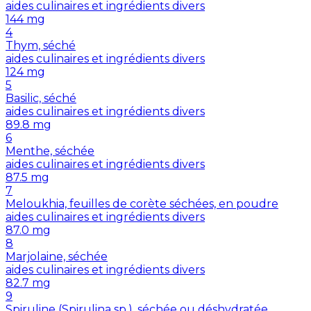
aides culinaires et ingrédients divers
144
mg
4
Thym, séché
aides culinaires et ingrédients divers
124
mg
5
Basilic, séché
aides culinaires et ingrédients divers
89.8
mg
6
Menthe, séchée
aides culinaires et ingrédients divers
87.5
mg
7
Meloukhia, feuilles de corète séchées, en poudre
aides culinaires et ingrédients divers
87.0
mg
8
Marjolaine, séchée
aides culinaires et ingrédients divers
82.7
mg
9
Spiruline (Spirulina sp.), séchée ou déshydratée