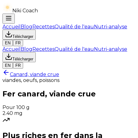
Niki Coach
Accueil
Blog
Recettes
Qualité de l'eau
Nutri-analyse
Télécharger
EN
FR
Accueil
Blog
Recettes
Qualité de l'eau
Nutri-analyse
Télécharger
EN
FR
Canard, viande crue
viandes, oeufs, poissons
Fer
canard, viande crue
Pour 100 g
2.40
mg
Plus riches en
fer
dans la