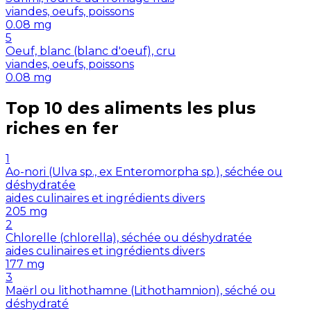
viandes, oeufs, poissons
0.08
mg
5
Oeuf, blanc (blanc d'oeuf), cru
viandes, oeufs, poissons
0.08
mg
Top 10 des aliments les plus
riches en
fer
1
Ao-nori (Ulva sp., ex Enteromorpha sp.), séchée ou
déshydratée
aides culinaires et ingrédients divers
205
mg
2
Chlorelle (chlorella), séchée ou déshydratée
aides culinaires et ingrédients divers
177
mg
3
Maërl ou lithothamne (Lithothamnion), séché ou
déshydraté