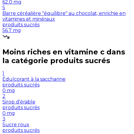
62.0
mg
5
Barre céréalière "équilibre" au chocolat, enrichie en
vitamines et minéraux
produits sucrés
56.7
mg
Moins riches en
vitamine c
dans
la catégorie
produits sucrés
1
Édulcorant à la saccharine
produits sucrés
0
mg
2
Sirop d'érable
produits sucrés
0
mg
3
Sucre roux
produits sucrés