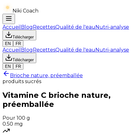
Niki Coach
Accueil
Blog
Recettes
Qualité de l'eau
Nutri-analyse
Télécharger
EN
FR
Accueil
Blog
Recettes
Qualité de l'eau
Nutri-analyse
Télécharger
EN
FR
Brioche nature, préemballée
produits sucrés
Vitamine C
brioche nature,
préemballée
Pour 100 g
0.50
mg