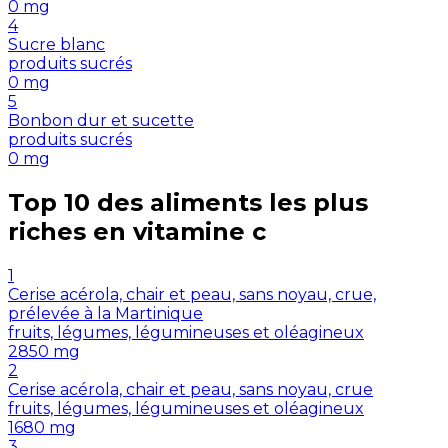
0
mg
4
Sucre blanc
produits sucrés
0
mg
5
Bonbon dur et sucette
produits sucrés
0
mg
Top 10 des aliments les plus
riches en
vitamine c
1
Cerise acérola, chair et peau, sans noyau, crue,
prélevée à la Martinique
fruits, légumes, légumineuses et oléagineux
2850
mg
2
Cerise acérola, chair et peau, sans noyau, crue
fruits, légumes, légumineuses et oléagineux
1680
mg
3