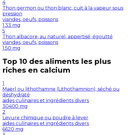
4
Thon germon ou thon blanc, cuit à la vapeur sous
pression
viandes, oeufs, poissons
1.33
mg
5
Thon albacore, au naturel, appertisé, égoutté
viandes, oeufs, poissons
1.50
mg
Top 10 des aliments les plus
riches en
calcium
1
Maërl ou lithothamne (Lithothamnion), séché ou
déshydraté
aides culinaires et ingrédients divers
30400
mg
2
Levure chimique ou poudre à lever
aides culinaires et ingrédients divers
6620
mg
3