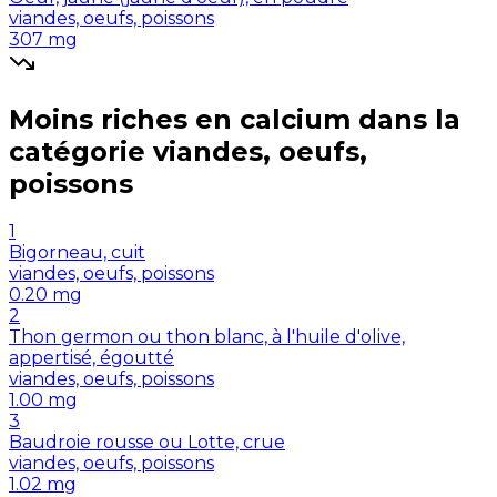
viandes, oeufs, poissons
307
mg
Moins riches en
calcium
dans la
catégorie
viandes, oeufs,
poissons
1
Bigorneau, cuit
viandes, oeufs, poissons
0.20
mg
2
Thon germon ou thon blanc, à l'huile d'olive,
appertisé, égoutté
viandes, oeufs, poissons
1.00
mg
3
Baudroie rousse ou Lotte, crue
viandes, oeufs, poissons
1.02
mg