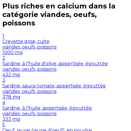
Plus riches en
calcium
dans la
catégorie
viandes, oeufs,
poissons
1
Crevette grise, cuite
viandes, oeufs, poissons
1000
mg
2
Sardine, à l'huile d'olive, appertisée, égouttée
viandes, oeufs, poissons
432
mg
3
Sardine, sauce tomate, appertisée, égouttée
viandes, oeufs, poissons
378
mg
4
Sardine, à l'huile, appertisée, égouttée
viandes, oeufs, poissons
333
mg
5
Oeuf, jaune (jaune d'oeuf), en poudre