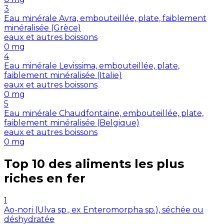
3
Eau minérale Avra, embouteillée, plate, faiblement
minéralisée (Grèce)
eaux et autres boissons
0
mg
4
Eau minérale Levissima, embouteillée, plate,
faiblement minéralisée (Italie)
eaux et autres boissons
0
mg
5
Eau minérale Chaudfontaine, embouteillée, plate,
faiblement minéralisée (Belgique)
eaux et autres boissons
0
mg
Top 10 des aliments les plus
riches en
fer
1
Ao-nori (Ulva sp., ex Enteromorpha sp.), séchée ou
déshydratée