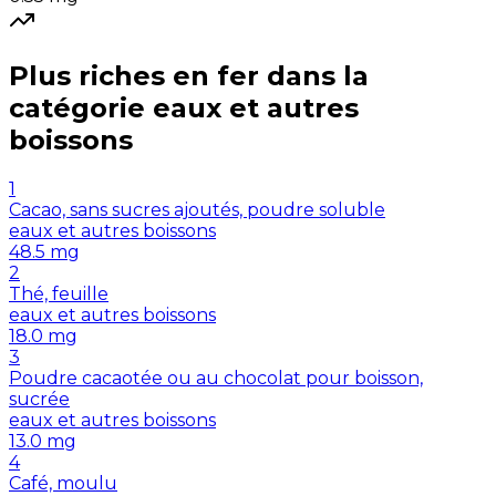
Plus riches en
fer
dans la
catégorie
eaux et autres
boissons
1
Cacao, sans sucres ajoutés, poudre soluble
eaux et autres boissons
48.5
mg
2
Thé, feuille
eaux et autres boissons
18.0
mg
3
Poudre cacaotée ou au chocolat pour boisson,
sucrée
eaux et autres boissons
13.0
mg
4
Café, moulu