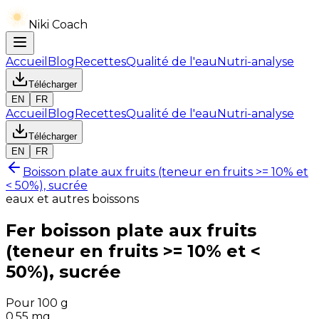
Niki Coach
Accueil
Blog
Recettes
Qualité de l'eau
Nutri-analyse
Télécharger
EN
FR
Accueil
Blog
Recettes
Qualité de l'eau
Nutri-analyse
Télécharger
EN
FR
Boisson plate aux fruits (teneur en fruits >= 10% et
< 50%), sucrée
eaux et autres boissons
Fer
boisson plate aux fruits
(teneur en fruits >= 10% et <
50%), sucrée
Pour 100 g
0.55
mg