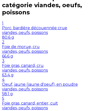
catégorie
viandes, oeufs,
poissons
1
Porc, bardière découennée crue
viandes, oeufs, poissons
80.6
g
2
Foie de morue, cru
viandes, oeufs, poissons
66.6
g
3
Foie gras, canard, cru
viandes, oeufs, poissons
63.4
g
4
Oeuf, jaune (jaune d'oeuf), en poudre
viandes, oeufs, poissons
58.1
g
5
Foie gras, canard, entier, cuit
viandes, oeufs, poissons