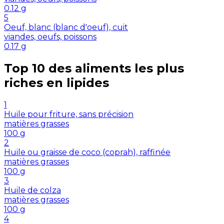
0.12
g
5
Oeuf, blanc (blanc d'oeuf), cuit
viandes, oeufs, poissons
0.17
g
Top 10 des aliments les plus
riches en
lipides
1
Huile pour friture, sans précision
matières grasses
100
g
2
Huile ou graisse de coco (coprah), raffinée
matières grasses
100
g
3
Huile de colza
matières grasses
100
g
4