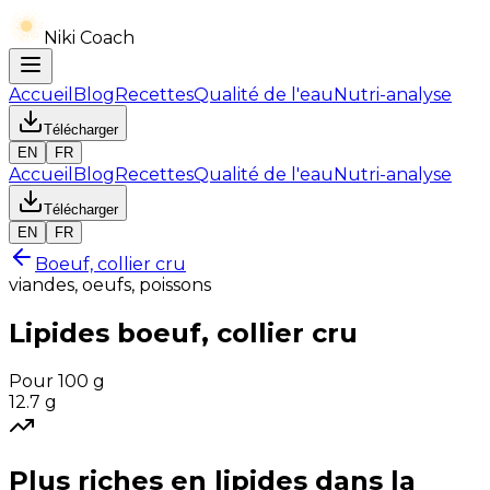
Niki Coach
Accueil
Blog
Recettes
Qualité de l'eau
Nutri-analyse
Télécharger
EN
FR
Accueil
Blog
Recettes
Qualité de l'eau
Nutri-analyse
Télécharger
EN
FR
Boeuf, collier cru
viandes, oeufs, poissons
Lipides
boeuf, collier cru
Pour 100 g
12.7
g
Plus riches en
lipides
dans la