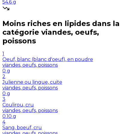
54.6
g
Moins riches en
lipides
dans la
catégorie
viandes, oeufs,
poissons
1
Oeuf, blanc (blanc d'oeuf), en poudre
viandes, oeufs, poissons
0
g
2
Julienne ou lingue, cuite
viandes, oeufs, poissons
0
g
3
Coulirou, cru
viandes, oeufs, poissons
0.10
g
4
Sang, boeuf, cru
viandes, oeufs, poissons