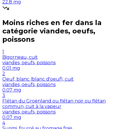
22.8
mg
Moins riches en
fer
dans la
catégorie
viandes, oeufs,
poissons
1
Bigorneau, cuit
viandes, oeufs, poissons
0.01
mg
2
Oeuf, blanc (blanc d'oeuf), cuit
viandes, oeufs, poissons
0.07
mg
3
Flétan du Groënland ou flétan noir ou flétan
commun, cuit à la vapeur
viandes, oeufs, poissons
0.07
mg
4
Surimi, fourré au fromage frais