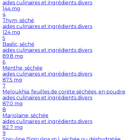
aides culinaires et ingrédients divers
144
mg
4
Thym, séché
aides culinaires et ingrédients divers
124
mg
5
Basilic, séché
aides culinaires et ingrédients divers
89.8
mg
6
Menthe, séchée
aides culinaires et ingrédients divers
87.5
mg
7
Meloukhia, feuilles de corète séchées, en poudre
aides culinaires et ingrédients divers
87.0
mg
8
Marjolaine, séchée
aides culinaires et ingrédients divers
82.7
mg
9
Spiruline (Spirulina sp.), séchée ou déshydratée