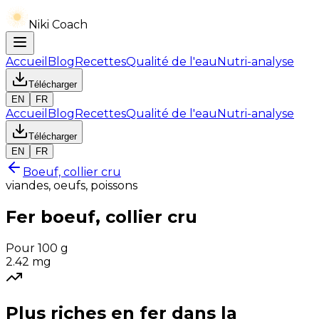
Niki Coach
Accueil
Blog
Recettes
Qualité de l'eau
Nutri-analyse
Télécharger
EN
FR
Accueil
Blog
Recettes
Qualité de l'eau
Nutri-analyse
Télécharger
EN
FR
Boeuf, collier cru
viandes, oeufs, poissons
Fer
boeuf, collier cru
Pour 100 g
2.42
mg
Plus riches en
fer
dans la