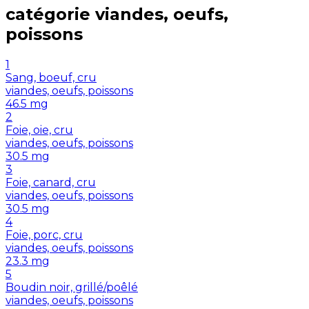
catégorie
viandes, oeufs,
poissons
1
Sang, boeuf, cru
viandes, oeufs, poissons
46.5
mg
2
Foie, oie, cru
viandes, oeufs, poissons
30.5
mg
3
Foie, canard, cru
viandes, oeufs, poissons
30.5
mg
4
Foie, porc, cru
viandes, oeufs, poissons
23.3
mg
5
Boudin noir, grillé/poêlé
viandes, oeufs, poissons