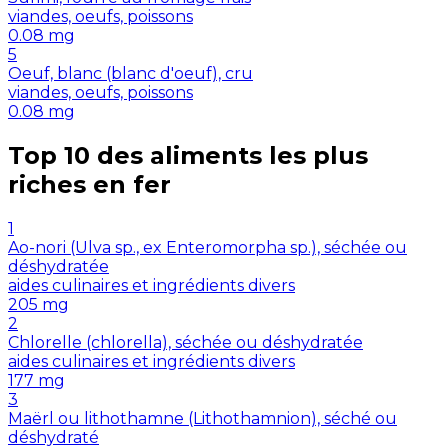
viandes, oeufs, poissons
0.08
mg
5
Oeuf, blanc (blanc d'oeuf), cru
viandes, oeufs, poissons
0.08
mg
Top 10 des aliments les plus
riches en
fer
1
Ao-nori (Ulva sp., ex Enteromorpha sp.), séchée ou
déshydratée
aides culinaires et ingrédients divers
205
mg
2
Chlorelle (chlorella), séchée ou déshydratée
aides culinaires et ingrédients divers
177
mg
3
Maërl ou lithothamne (Lithothamnion), séché ou
déshydraté