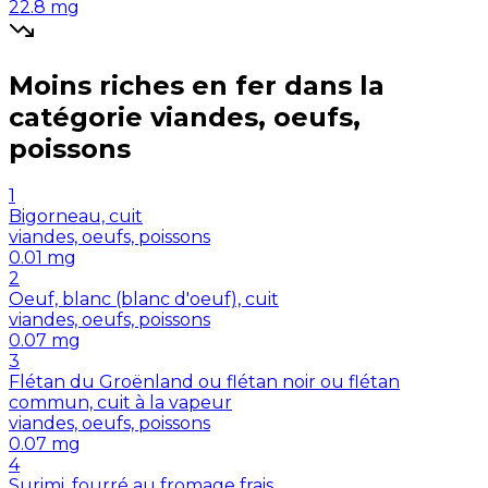
22.8
mg
Moins riches en
fer
dans la
catégorie
viandes, oeufs,
poissons
1
Bigorneau, cuit
viandes, oeufs, poissons
0.01
mg
2
Oeuf, blanc (blanc d'oeuf), cuit
viandes, oeufs, poissons
0.07
mg
3
Flétan du Groënland ou flétan noir ou flétan
commun, cuit à la vapeur
viandes, oeufs, poissons
0.07
mg
4
Surimi, fourré au fromage frais