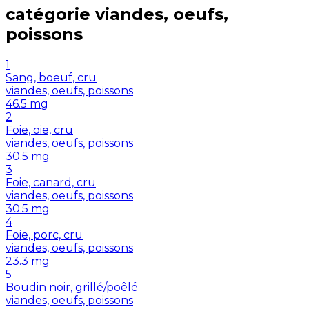
catégorie
viandes, oeufs,
poissons
1
Sang, boeuf, cru
viandes, oeufs, poissons
46.5
mg
2
Foie, oie, cru
viandes, oeufs, poissons
30.5
mg
3
Foie, canard, cru
viandes, oeufs, poissons
30.5
mg
4
Foie, porc, cru
viandes, oeufs, poissons
23.3
mg
5
Boudin noir, grillé/poêlé
viandes, oeufs, poissons