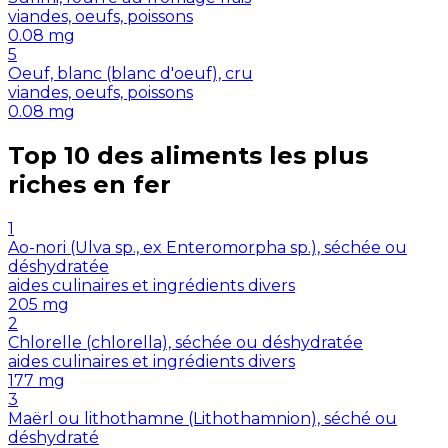
viandes, oeufs, poissons
0.08
mg
5
Oeuf, blanc (blanc d'oeuf), cru
viandes, oeufs, poissons
0.08
mg
Top 10 des aliments les plus
riches en
fer
1
Ao-nori (Ulva sp., ex Enteromorpha sp.), séchée ou
déshydratée
aides culinaires et ingrédients divers
205
mg
2
Chlorelle (chlorella), séchée ou déshydratée
aides culinaires et ingrédients divers
177
mg
3
Maërl ou lithothamne (Lithothamnion), séché ou
déshydraté