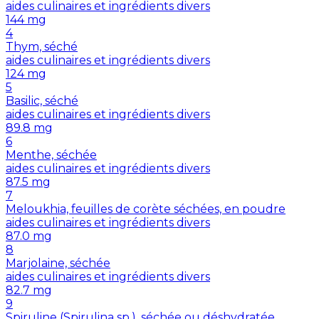
aides culinaires et ingrédients divers
144
mg
4
Thym, séché
aides culinaires et ingrédients divers
124
mg
5
Basilic, séché
aides culinaires et ingrédients divers
89.8
mg
6
Menthe, séchée
aides culinaires et ingrédients divers
87.5
mg
7
Meloukhia, feuilles de corète séchées, en poudre
aides culinaires et ingrédients divers
87.0
mg
8
Marjolaine, séchée
aides culinaires et ingrédients divers
82.7
mg
9
Spiruline (Spirulina sp.), séchée ou déshydratée