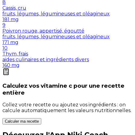
8
Cassis, cru
fruits, légumes, légumineuses et oléagineux
181
mg
9
Poivron rouge, appertisé, égoutté
fruits, légumes, légumineuses et oléagineux
171
mg
10
Thym, frais
aides culinaires et ingrédients divers
160
mg
Calculez vos
vitamine c
pour une recette
entière
Collez votre recette ou ajoutez vos ingrédients : on
calcule automatiquement les valeurs nutritionnelles.
Calculer ma recette
Découvrez l'App Niki Coach