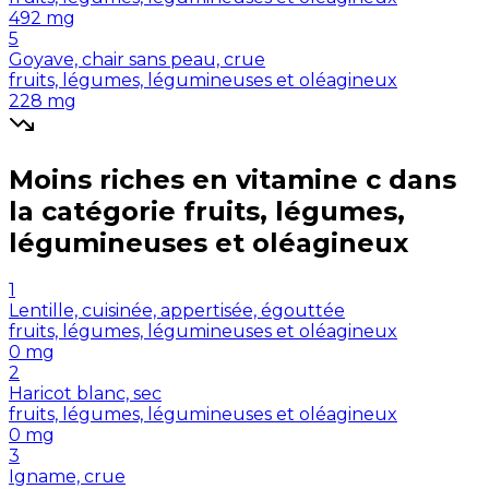
492
mg
5
Goyave, chair sans peau, crue
fruits, légumes, légumineuses et oléagineux
228
mg
Moins riches en
vitamine c
dans
la catégorie
fruits, légumes,
légumineuses et oléagineux
1
Lentille, cuisinée, appertisée, égouttée
fruits, légumes, légumineuses et oléagineux
0
mg
2
Haricot blanc, sec
fruits, légumes, légumineuses et oléagineux
0
mg
3
Igname, crue