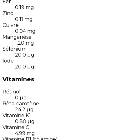
Fer
0.19
mg
Zinc
0.11
mg
Cuivre
0.04
mg
Manganèse
1.20
mg
Sélénium
20.0
µg
Iode
20.0
µg
Vitamines
Rétinol
0
µg
Bêta-carotène
24.2
µg
Vitamine K1
0.80
µg
Vitamine C
4.99
mg
Vitamine B1 (thiamine)