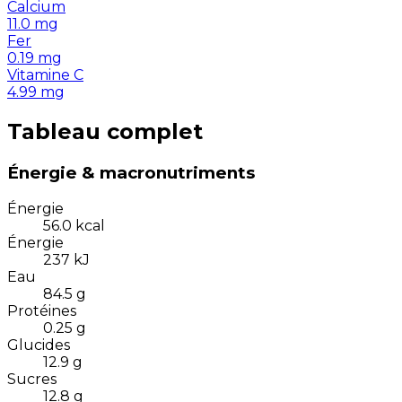
Calcium
11.0
mg
Fer
0.19
mg
Vitamine C
4.99
mg
Tableau complet
Énergie & macronutriments
Énergie
56.0
kcal
Énergie
237
kJ
Eau
84.5
g
Protéines
0.25
g
Glucides
12.9
g
Sucres
12.8
g