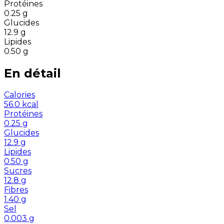
Protéines
0.25
g
Glucides
12.9
g
Lipides
0.50
g
En détail
Calories
56.0
kcal
Protéines
0.25
g
Glucides
12.9
g
Lipides
0.50
g
Sucres
12.8
g
Fibres
1.40
g
Sel
0.003
g