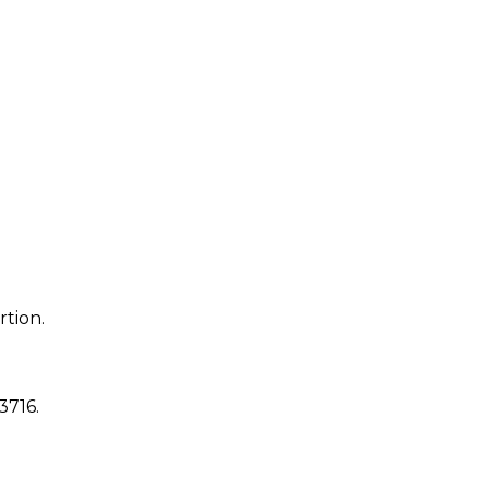
rtion.
13716
.