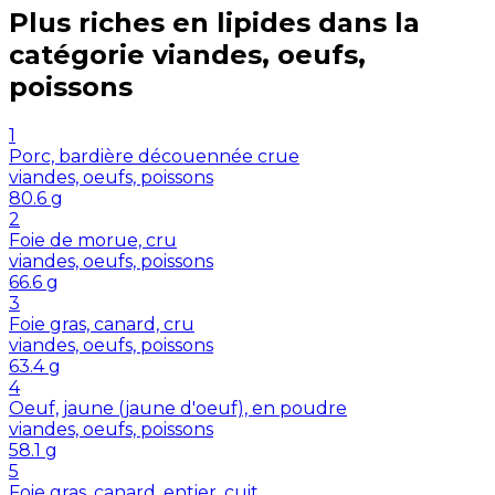
Plus riches en
lipides
dans la
catégorie
viandes, oeufs,
poissons
1
Porc, bardière découennée crue
viandes, oeufs, poissons
80.6
g
2
Foie de morue, cru
viandes, oeufs, poissons
66.6
g
3
Foie gras, canard, cru
viandes, oeufs, poissons
63.4
g
4
Oeuf, jaune (jaune d'oeuf), en poudre
viandes, oeufs, poissons
58.1
g
5
Foie gras, canard, entier, cuit