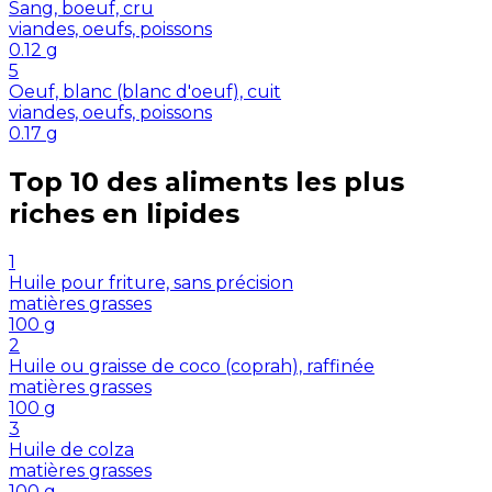
Sang, boeuf, cru
viandes, oeufs, poissons
0.12
g
5
Oeuf, blanc (blanc d'oeuf), cuit
viandes, oeufs, poissons
0.17
g
Top 10 des aliments les plus
riches en
lipides
1
Huile pour friture, sans précision
matières grasses
100
g
2
Huile ou graisse de coco (coprah), raffinée
matières grasses
100
g
3
Huile de colza
matières grasses
100
g