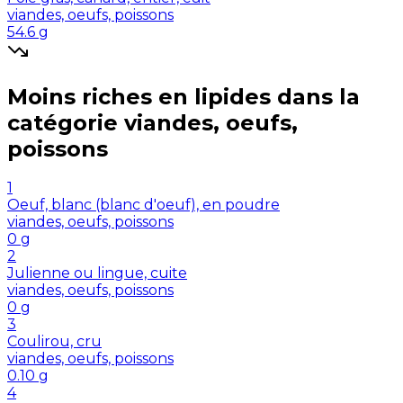
viandes, oeufs, poissons
54.6
g
Moins riches en
lipides
dans la
catégorie
viandes, oeufs,
poissons
1
Oeuf, blanc (blanc d'oeuf), en poudre
viandes, oeufs, poissons
0
g
2
Julienne ou lingue, cuite
viandes, oeufs, poissons
0
g
3
Coulirou, cru
viandes, oeufs, poissons
0.10
g
4