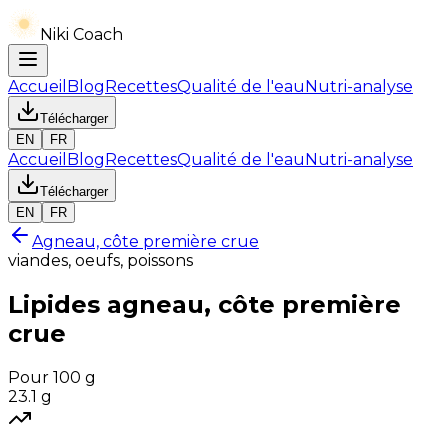
Niki Coach
Accueil
Blog
Recettes
Qualité de l'eau
Nutri-analyse
Télécharger
EN
FR
Accueil
Blog
Recettes
Qualité de l'eau
Nutri-analyse
Télécharger
EN
FR
Agneau, côte première crue
viandes, oeufs, poissons
Lipides
agneau, côte première
crue
Pour 100 g
23.1
g