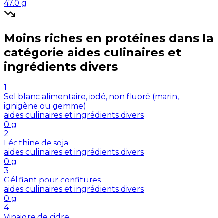
47.0
g
Moins riches en
protéines
dans la
catégorie
aides culinaires et
ingrédients divers
1
Sel blanc alimentaire, iodé, non fluoré (marin,
ignigène ou gemme)
aides culinaires et ingrédients divers
0
g
2
Lécithine de soja
aides culinaires et ingrédients divers
0
g
3
Gélifiant pour confitures
aides culinaires et ingrédients divers
0
g
4
Vinaigre de cidre