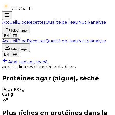
Niki Coach
Accueil
Blog
Recettes
Qualité de l'eau
Nutri-analyse
Télécharger
EN
FR
Accueil
Blog
Recettes
Qualité de l'eau
Nutri-analyse
Télécharger
EN
FR
Agar (algue), séché
aides culinaires et ingrédients divers
Protéines
agar (algue), séché
Pour 100 g
6.21
g
Plus riches en
protéines
dans la