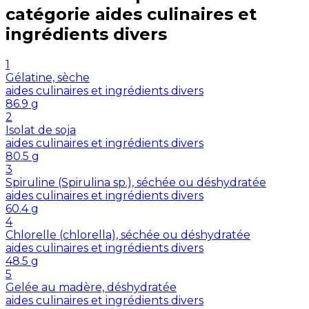
catégorie
aides culinaires et
ingrédients divers
1
Gélatine, sèche
aides culinaires et ingrédients divers
86.9
g
2
Isolat de soja
aides culinaires et ingrédients divers
80.5
g
3
Spiruline (Spirulina sp.), séchée ou déshydratée
aides culinaires et ingrédients divers
60.4
g
4
Chlorelle (chlorella), séchée ou déshydratée
aides culinaires et ingrédients divers
48.5
g
5
Gelée au madère, déshydratée
aides culinaires et ingrédients divers