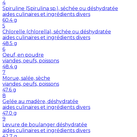
4
Spiruline (Spirulina sp.), séchée ou déshydratée
aides culinaires et ingrédients divers
60.4
g
5
Chlorelle (chlorella), séchée ou déshydratée
aides culinaires et ingrédients divers
48.5
g
6
Oeuf, en poudre
viandes, oeufs, poissons
48.4
g
7
Morue, salée, sèche
viandes, oeufs, poissons
47.6
g
8
Gelée au madère, déshydratée
aides culinaires et ingrédients divers
47.0
g
9
Levure de boulanger déshydratée
aides culinaires et ingrédients divers
42.7
g