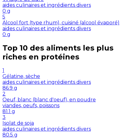
aides culinaires et ingrédients divers
0
g
5
Alcool fort (type rhum), cuisiné (alcool évaporé)
aides culinaires et ingrédients divers
0
g
Top 10 des aliments les plus
riches en
protéines
1
Gélatine, sèche
aides culinaires et ingrédients divers
86.9
g
2
Oeuf, blanc (blanc d'oeuf), en poudre
viandes, oeufs, poissons
81.1
g
3
Isolat de soja
aides culinaires et ingrédients divers
80.5
g