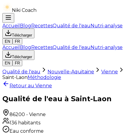
Niki Coach
Accueil
Blog
Recettes
Qualité de l'eau
Nutri-analyse
Télécharger
EN
FR
Accueil
Blog
Recettes
Qualité de l'eau
Nutri-analyse
Télécharger
EN
FR
Qualité de l'eau
Nouvelle-Aquitaine
Vienne
Saint-Laon
Méthodologie
Retour au
Vienne
Qualité de l'eau à Saint-Laon
86200
-
Vienne
136
habitants
Eau conforme