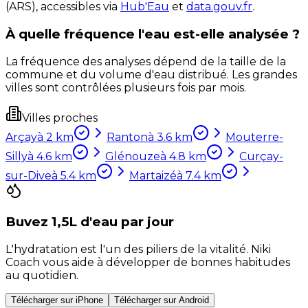
(ARS), accessibles via
Hub'Eau
et
data.gouv.fr
.
À quelle fréquence l'eau est-elle analysée ?
La fréquence des analyses dépend de la taille de la
commune et du volume d'eau distribué. Les grandes
villes sont contrôlées plusieurs fois par mois.
Villes proches
Arçay
à
2
km
Ranton
à
3.6
km
Mouterre-
Silly
à
4.6
km
Glénouze
à
4.8
km
Curçay-
sur-Dive
à
5.4
km
Martaizé
à
7.4
km
Buvez 1,5L d'eau par jour
L'hydratation est l'un des piliers de la vitalité. Niki
Coach vous aide à développer de bonnes habitudes
au quotidien.
Télécharger sur iPhone
Télécharger sur Android