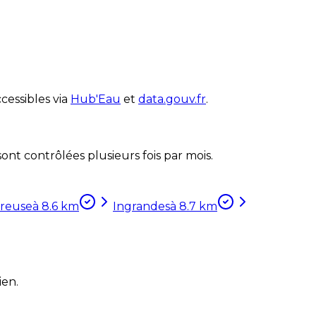
cessibles via
Hub'Eau
et
data.gouv.fr
.
nt contrôlées plusieurs fois par mois.
Creuse
à
8.6
km
Ingrandes
à
8.7
km
ien.