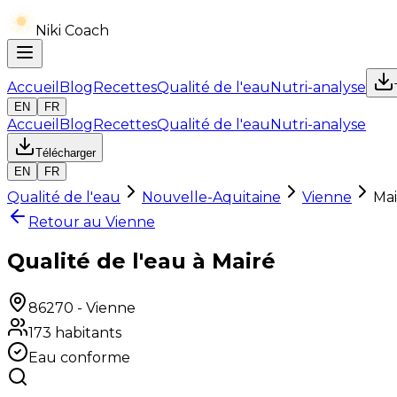
Niki Coach
Accueil
Blog
Recettes
Qualité de l'eau
Nutri-analyse
EN
FR
Accueil
Blog
Recettes
Qualité de l'eau
Nutri-analyse
Télécharger
EN
FR
Qualité de l'eau
Nouvelle-Aquitaine
Vienne
Mai
Retour au
Vienne
Qualité de l'eau à Mairé
86270
-
Vienne
173
habitants
Eau conforme