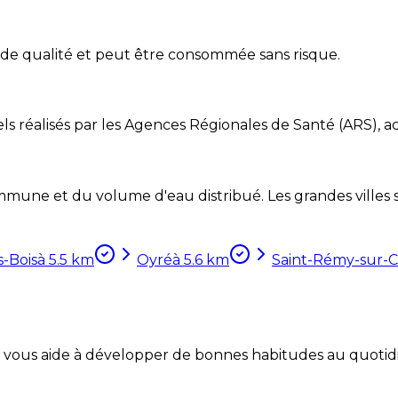
 de qualité et peut être consommée sans risque.
ls réalisés par les Agences Régionales de Santé (ARS), ac
mune et du volume d'eau distribué. Les grandes villes so
s-Bois
à
5.5
km
Oyré
à
5.6
km
Saint-Rémy-sur-
Coach vous aide à développer de bonnes habitudes au quotid