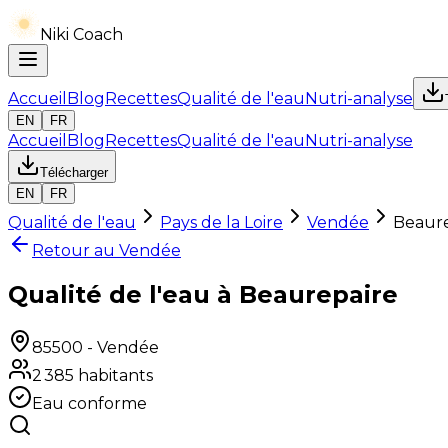
Niki Coach
Accueil
Blog
Recettes
Qualité de l'eau
Nutri-analyse
EN
FR
Accueil
Blog
Recettes
Qualité de l'eau
Nutri-analyse
Télécharger
EN
FR
Qualité de l'eau
Pays de la Loire
Vendée
Beaure
Retour au
Vendée
Qualité de l'eau à Beaurepaire
85500
-
Vendée
2 385
habitants
Eau conforme