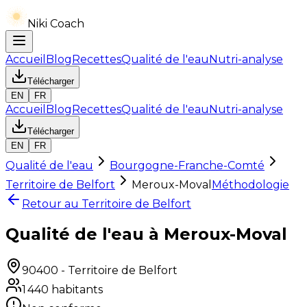
Niki Coach
Accueil
Blog
Recettes
Qualité de l'eau
Nutri-analyse
Télécharger
EN
FR
Accueil
Blog
Recettes
Qualité de l'eau
Nutri-analyse
Télécharger
EN
FR
Qualité de l'eau
Bourgogne-Franche-Comté
Territoire de Belfort
Meroux-Moval
Méthodologie
Retour au
Territoire de Belfort
Qualité de l'eau à Meroux-Moval
90400
-
Territoire de Belfort
1 440
habitants