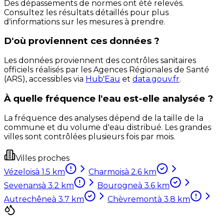
Des dépassements de normes ont été relevés.
Consultez les résultats détaillés pour plus
d'informations sur les mesures à prendre.
D'où proviennent ces données ?
Les données proviennent des contrôles sanitaires
officiels réalisés par les Agences Régionales de Santé
(ARS), accessibles via
Hub'Eau
et
data.gouv.fr
.
À quelle fréquence l'eau est-elle analysée ?
La fréquence des analyses dépend de la taille de la
commune et du volume d'eau distribué. Les grandes
villes sont contrôlées plusieurs fois par mois.
Villes proches
Vézelois
à
1.5
km
Charmois
à
2.6
km
Sevenans
à
3.2
km
Bourogne
à
3.6
km
Autrechêne
à
3.7
km
Chèvremont
à
3.8
km